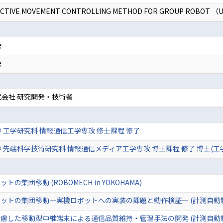
CTIVE MOVEMENT CONTROLLING METHOD FOR GROUP ROBOT （US
会
会
会社 研究開発・技術者
 工学研究科 情報通信工学専攻 修士課程 修了
 先端科学技術研究科 情報通信メディア工学専攻 博士課程 修了 博士(工
集団移動 (ROBOMECH in YOKOHAMA)
ットの集団移動―実機ロボットへの実装の課題と動作検証― (計測自動
慮した移動型中継端末による通信品質維持・管理手法の開発 (計測自動