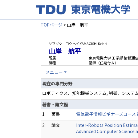
TOPページ
> 山岸 航平
ヤマギシ コウヘイ
YAMAGISHI Kohei
山岸 航平
所属
東京電機大学 工学部 情報通
職種
講師（任期付Ａ）
メニュー
現在の専門分野
ロボティクス、知能機械システム, 制御、システム
著書・論文歴
1.
著書
電気電子情報ビギナーズコース 電気電
2.
論文
Inter-Robots Position Estimat
Advanced Computer Science an