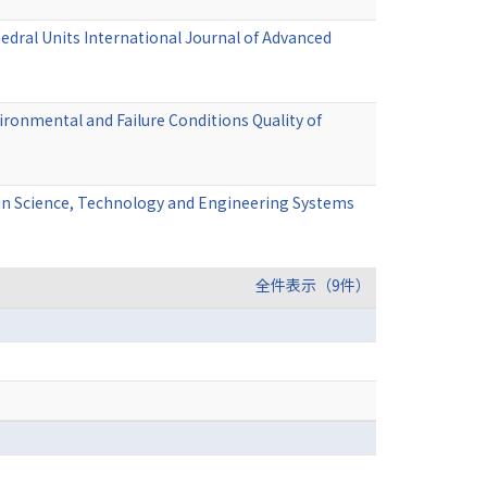
edral Units International Journal of Advanced
onmental and Failure Conditions Quality of
 in Science, Technology and Engineering Systems
全件表示（9件）