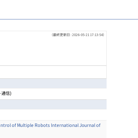
（最終更新日 : 2026-05-21 17:13:54）
通信)
trol of Multiple Robots International Journal of