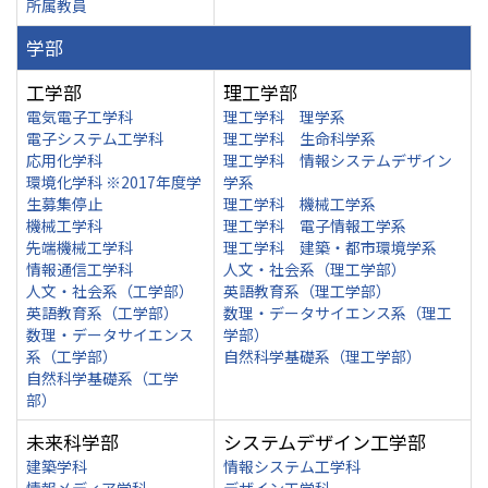
所属教員
学部
工学部
理工学部
電気電子工学科
理工学科 理学系
電子システム工学科
理工学科 生命科学系
応用化学科
理工学科 情報システムデザイン
環境化学科 ※2017年度学
学系
生募集停止
理工学科 機械工学系
機械工学科
理工学科 電子情報工学系
先端機械工学科
理工学科 建築・都市環境学系
情報通信工学科
人文・社会系（理工学部）
人文・社会系（工学部）
英語教育系（理工学部）
英語教育系（工学部）
数理・データサイエンス系（理工
数理・データサイエンス
学部）
系（工学部）
自然科学基礎系（理工学部）
自然科学基礎系（工学
部）
未来科学部
システムデザイン工学部
建築学科
情報システム工学科