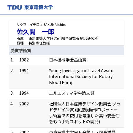
サクマ イチロウ
SAKUMA Ichiro
佐久間 一郎
所属
東京電機大学研究所 総合研究所 総合研究所
職種
特別専任教授
受賞学術賞
1.
1982
日本機械学会畠山賞
2.
1994
Young Investigator Travel Award
International Society for Rotary
Blood Pump
3.
1994
エルエスティ学会論文賞
4.
2002
社団法人日本産業デザイン振興会 グッ
ドデザイン賞 (腹腔鏡操作ロボット－
手術室での使用を考慮した高い安全性
をもつ手術ロボットの開発)
5.
2002
東京電機大学ＭＥ会第１５回高橋賞