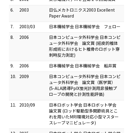
6.
2003
日仏メカトロニクス2003 Excellent
Paper Award
7.
2003/03
日本機械学会 日本機械学会 フェロー
8.
2006
日本コンピュータ外科学会 日本コンピ
ュータ外科学会 論文賞 (経皮的椎体
形成術におけるヒト椎骨のロボット穿
刺時反力測定)
9.
2006
日本機械学会 日本機械学会 船井賞
10.
2009
日本コンピュータ外科学会 日本コンピ
ュータ外科学会 論文賞（医学賞）
(5-ALA誘導PpIX蛍光計測用非接触プ
ローブの開発と計測性能評価)
11.
2010/09
日本ロボット学会 日本ロボット学会
論文賞 (ロッド駆動型多関節術具とこ
れを用いたMRI環境対応小型マスター
スレーブマニピュレータ)