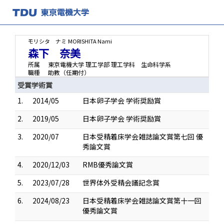
モリシタ ナミ
MORISHITA Nami
森下 奈美
所属
東京電機大学 理工学部 理工学科 生命科学系
職種
助教（任期付）
受賞学術賞
1.
2014/05
日本卵子学会 学術奨励賞
2.
2019/05
日本卵子学会 学術奨励賞
3.
2020/07
日本受精着床学会雑誌論文賞第七回 優
秀論文賞
4.
2020/12/03
RMB優秀論文賞
5.
2023/07/28
世界体外受精会議記念賞
6.
2024/08/23
日本受精着床学会雑誌論文賞第十一回
優秀論文賞