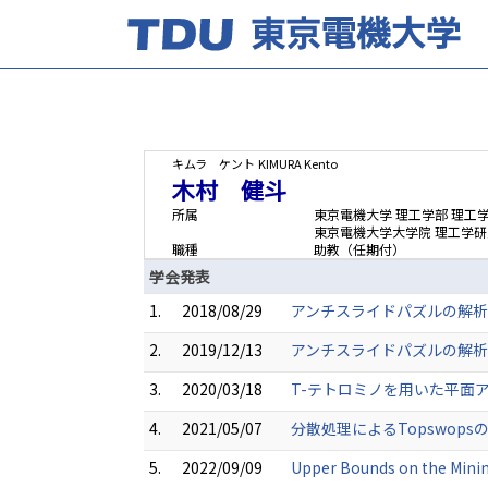
キムラ ケント
KIMURA Kento
木村 健斗
所属
東京電機大学 理工学部 理工
東京電機大学大学院 理工学研
職種
助教（任期付）
学会発表
1.
2018/08/29
アンチスライドパズルの解析 (日
2.
2019/12/13
アンチスライドパズルの解析 (
3.
2020/03/18
T-テトロミノを用いた平面ア
4.
2021/05/07
分散処理によるTopswops
5.
2022/09/09
Upper Bounds on the Minim