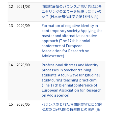
12.
2021/03
時間的展望のバランスが高い者ほどモ
ニタリングのエラーを経験しにくいの
か？ (日本認知心理学会第18回大会)
13.
2020/09
Formation of negative identity in
contemporary society: Applying the
master and alternative narrative
approach (The 17th biennial
conference of European
Association for Research on
Adolescence)
14.
2020/09
Professional distress and identity
processes in teacher training
students: A four-wave longitudinal
study during teaching practicum
(The 17th biennial conference of
European Association for Research
on Adolescence)
15.
2020/05
バランスのとれた時間的展望と自発的
脳波の自己相関の持続性との関連 (第