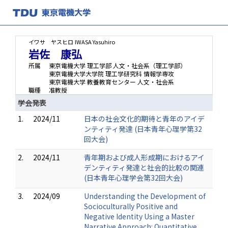
イワサ ヤスヒロ
IWASA Yasuhiro
岩佐 康弘
所属
東京電機大学 理工学部 人文・社会系（理工学部）
東京電機大学大学院 理工学研究科 情報学専攻
東京電機大学 教養教育センター 人文・社会系
職種
准教授
学会発表
1.
2024/11
日本の社会文化的期待と青年のアイデ
ンティティ発達 (日本青年心理学第32
回大会)
2.
2024/11
青年期および成人形成期におけるアイ
デンティティ発達と社会的比較の関連
(日本青年心理学会第32回大会)
3.
2024/09
Understanding the Development of
Socioculturally Positive and
Negative Identity Using a Master
Narrative Approach: Quantitative