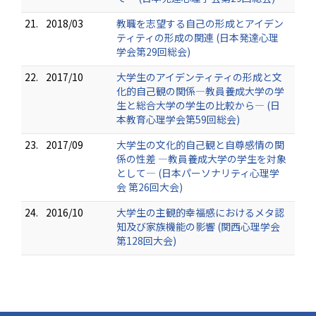
21.
2018/03
教職を志望する自己の形成とアイデン
ティティの形成の関連 (日本発達心理
学会第29回総会)
22.
2017/10
大学生のアイデンティティの形成と文
化的自己観の関係―教員養成大学の学
生と総合大学の学生の比較から― (日
本教育心理学会第59回総会)
23.
2017/09
大学生の文化的自己観と自尊感情の関
係の性差 ―教員養成大学の学生を対象
として― (日本パーソナリティ心理学
会 第26回大会)
24.
2016/10
大学生の主観的幸福感におけるメタ認
知及び家族機能の影響 (関西心理学会
第128回大会)