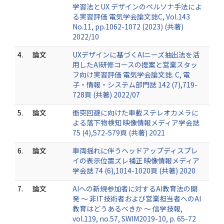
学習法とUX デザインのペルソナ手法によ
る実習評価 電気学会論文誌C, Vol.143
No.11, pp.1062-1072 (2023) (共著)
2022/10
4.
論文
UXデザインに基づくAIニーズ抽出法を活
用したAI研修コースの提案と営業スタッ
フ向け実習評価 電気学会論文誌. C, 電
子・情報・システム部門誌 142 (7),719-
728頁 (共著) 2022/07
5.
論文
衝突回避に向けた車載ステレオカメラに
よる落下物検知 映像情報メディア学会誌
75 (4),572-579頁 (共著) 2021
6.
論文
車両揺れに伴うヘッドアップディスプレ
イの表示位置ズレ補正 映像情報メディア
学会誌 74 (6),1014-1020頁 (共著) 2020
7.
論文
AIへの新規参加者に対するAI教育法の開
発 ～ 非IT技術者および営業担当者へのAI
教育はどうあるべきか ～ 信学技報,
vol.119, no.57, SWIM2019-10, p. 65-72