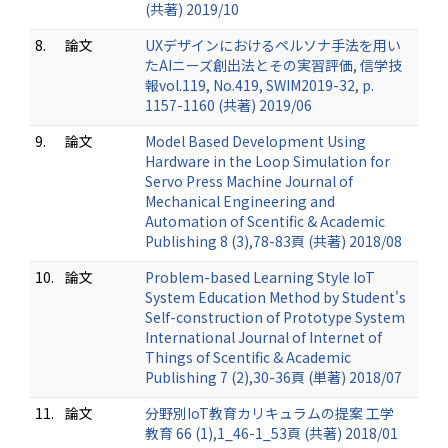
(共著) 2019/10
8.
論文
UXデザインにおけるペルソナ手法を用い
たAIニーズ創出法とその実習評価, 信学技
報vol.119, No.419, SWIM2019-32, p.
1157-1160 (共著) 2019/06
9.
論文
Model Based Development Using
Hardware in the Loop Simulation for
Servo Press Machine Journal of
Mechanical Engineering and
Automation of Scentific & Academic
Publishing 8 (3),78-83頁 (共著) 2018/08
10.
論文
Problem-based Learning Style IoT
System Education Method by Student's
Self-construction of Prototype System
International Journal of Internet of
Things of Scentific & Academic
Publishing 7 (2),30-36頁 (単著) 2018/07
11.
論文
分野別IoT教育カリキュラムの提案 工学
教育 66 (1),1_46-1_53頁 (共著) 2018/01