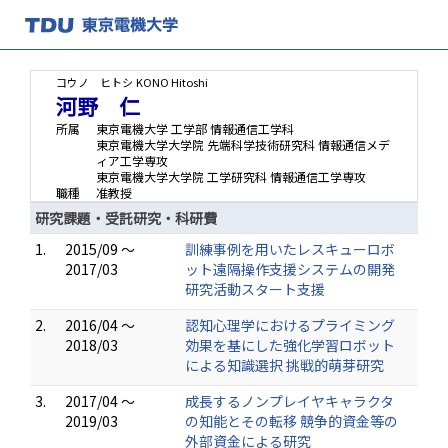
コウノ ヒトシ
KONO Hitoshi
河野 仁
所属
東京電機大学 工学部 情報通信工学科
東京電機大学大学院 先端科学技術研究科 情報通信メデ
ィア工学専攻
東京電機大学大学院 工学研究科 情報通信工学専攻
職種
准教授
研究課題・受託研究・科研費
1.
2015/09 ～
訓練事例を用いたレスキューロボ
2017/03
ット遠隔操作支援システムの開発
研究活動スタート支援
2.
2016/04 ～
認知心理学におけるプライミング
2018/03
効果を基にした強化学習ロボット
による知識選択 挑戦的萌芽研究
3.
2017/04 ～
成長するノンプレイヤキャラクタ
2019/03
の知能とその転移 競争的資金等の
外部資金による研究