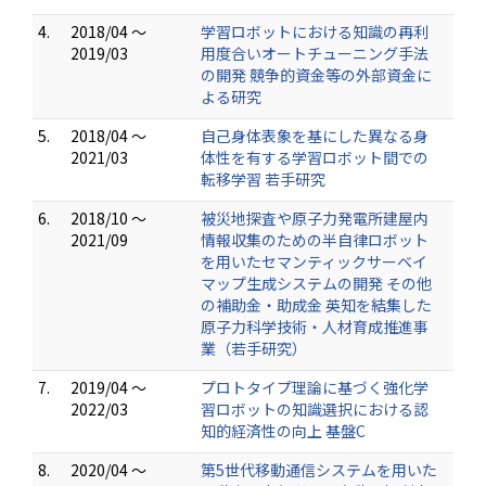
4.
2018/04 ～
学習ロボットにおける知識の再利
2019/03
用度合いオートチューニング手法
の開発 競争的資金等の外部資金に
よる研究
5.
2018/04 ～
自己身体表象を基にした異なる身
2021/03
体性を有する学習ロボット間での
転移学習 若手研究
6.
2018/10 ～
被災地探査や原子力発電所建屋内
2021/09
情報収集のための半自律ロボット
を用いたセマンティックサーベイ
マップ生成システムの開発 その他
の補助金・助成金 英知を結集した
原子力科学技術・人材育成推進事
業（若手研究）
7.
2019/04 ～
プロトタイプ理論に基づく強化学
2022/03
習ロボットの知識選択における認
知的経済性の向上 基盤C
8.
2020/04 ～
第5世代移動通信システムを用いた