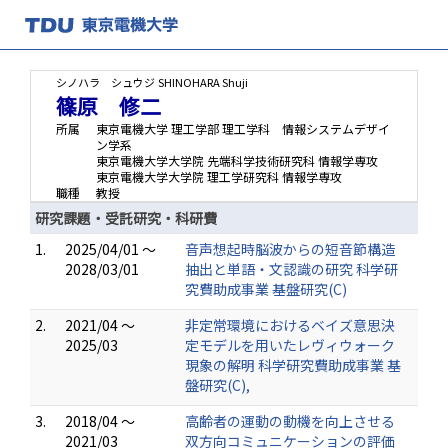
シノハラ シュウジ
SHINOHARA Shuji
篠原 修二
所属
東京電機大学 理工学部 理工学科 情報システムデザイ
ン学系
東京電機大学大学院 先端科学技術研究科 情報学専攻
東京電機大学大学院 理工学研究科 情報学専攻
職種
教授
研究課題・受託研究・科研費
1.
2025/04/01 ～
音声想起時脳波からの短音節構造
2028/03/01
抽出と単語・文認識の研究 科学研
究費助成事業 基盤研究(C)
2.
2021/04 ～
非定常環境におけるベイズ意思決
2025/03
定モデルを用いたレヴィウォーク
現象の解明 科学研究費助成事業 基
盤研究(C),
3.
2018/04 ～
高齢者の運動の動機を向上させる
2021/03
双方向コミュニケーションの評価