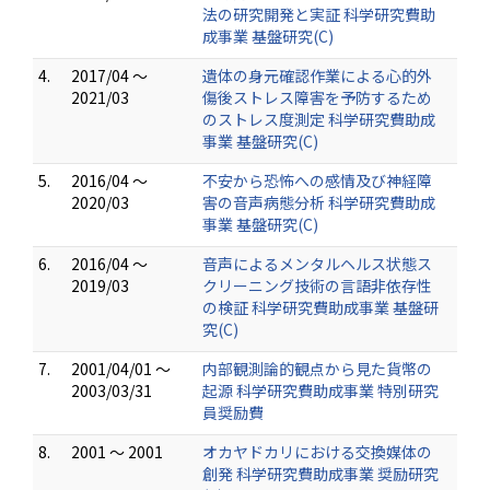
法の研究開発と実証 科学研究費助
成事業 基盤研究(C)
4.
2017/04 ～
遺体の身元確認作業による心的外
2021/03
傷後ストレス障害を予防するため
のストレス度測定 科学研究費助成
事業 基盤研究(C)
5.
2016/04 ～
不安から恐怖への感情及び神経障
2020/03
害の音声病態分析 科学研究費助成
事業 基盤研究(C)
6.
2016/04 ～
音声によるメンタルヘルス状態ス
2019/03
クリーニング技術の言語非依存性
の検証 科学研究費助成事業 基盤研
究(C)
7.
2001/04/01 ～
内部観測論的観点から見た貨幣の
2003/03/31
起源 科学研究費助成事業 特別研究
員奨励費
8.
2001 ～ 2001
オカヤドカリにおける交換媒体の
創発 科学研究費助成事業 奨励研究