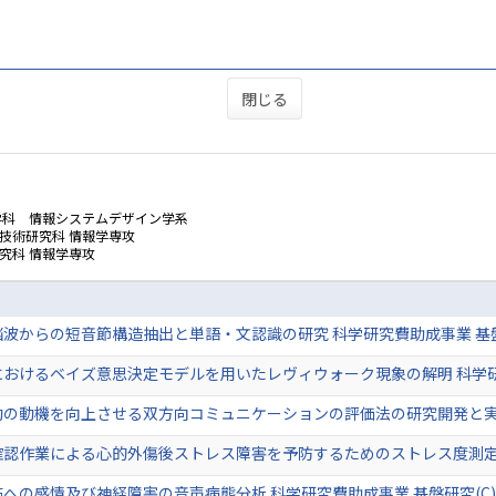
閉じる
学科 情報システムデザイン学系
技術研究科 情報学専攻
究科 情報学専攻
波からの短音節構造抽出と単語・文認識の研究 科学研究費助成事業 基盤
おけるベイズ意思決定モデルを用いたレヴィウォーク現象の解明 科学研究
の動機を向上させる双方向コミュニケーションの評価法の研究開発と実証 
認作業による心的外傷後ストレス障害を予防するためのストレス度測定 科
への感情及び神経障害の音声病態分析 科学研究費助成事業 基盤研究(C)