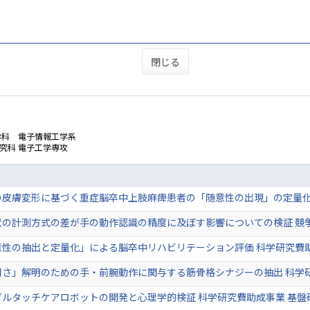
閉じる
学科 電子情報工学系
究科 電子工学専攻
皮膚変形に基づく重症脳卒中上肢麻痺患者の「随意性の出現」の定量化 
状の計測方式の差が手の動作認識の精度に及ぼす影響についての検証 競
性の抽出と定量化」による脳卒中リハビリテーション評価 科学研究費助成
用さ」解明のための手・前腕動作に関与する筋骨格シナジーの抽出 科学
ルタッチケアロボットの開発と心理学的検証 科学研究費助成事業 基盤研