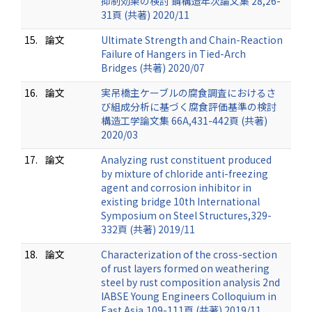
抑制効果の検討 鋼構造年次論文集 28,26-
31頁 (共著) 2020/11
15.
論文
Ultimate Strength and Chain-Reaction
Failure of Hangers in Tied-Arch
Bridges (共著) 2020/07
16.
論文
実吊橋主ケーブルの腐食調査におけるさ
び組成分析に基づく腐食評価基準の検討
構造工学論文集 66A,431-442頁 (共著)
2020/03
17.
論文
Analyzing rust constituent produced
by mixture of chloride anti-freezing
agent and corrosion inhibitor in
existing bridge 10th International
Symposium on Steel Structures,329-
332頁 (共著) 2019/11
18.
論文
Characterization of the cross-section
of rust layers formed on weathering
steel by rust composition analysis 2nd
IABSE Young Engineers Colloquium in
East Asia,109-111頁 (共著) 2019/11