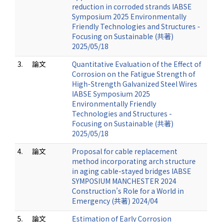
reduction in corroded strands IABSE
Symposium 2025 Environmentally
Friendly Technologies and Structures -
Focusing on Sustainable (共著)
2025/05/18
3.
論文
Quantitative Evaluation of the Effect of
Corrosion on the Fatigue Strength of
High-Strength Galvanized Steel Wires
IABSE Symposium 2025
Environmentally Friendly
Technologies and Structures -
Focusing on Sustainable (共著)
2025/05/18
4.
論文
Proposal for cable replacement
method incorporating arch structure
in aging cable-stayed bridges IABSE
SYMPOSIUM MANCHESTER 2024
Construction’s Role for a World in
Emergency (共著) 2024/04
5.
論文
Estimation of Early Corrosion