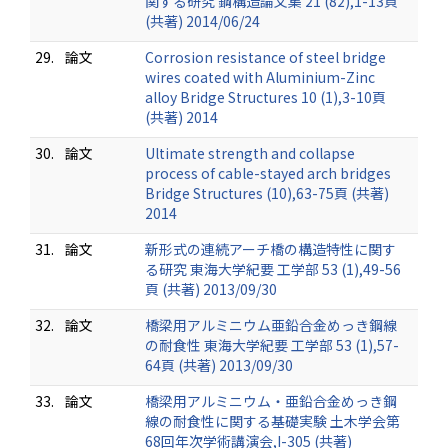
関する研究 鋼構造論文集 21 (82),1-13頁
(共著) 2014/06/24
29.
論文
Corrosion resistance of steel bridge
wires coated with Aluminium-Zinc
alloy Bridge Structures 10 (1),3-10頁
(共著) 2014
30.
論文
Ultimate strength and collapse
process of cable-stayed arch bridges
Bridge Structures (10),63-75頁 (共著)
2014
31.
論文
新形式の連続アーチ橋の構造特性に関す
る研究 東海大学紀要 工学部 53 (1),49-56
頁 (共著) 2013/09/30
32.
論文
橋梁用アルミニウム亜鉛合金めっき鋼線
の耐食性 東海大学紀要 工学部 53 (1),57-
64頁 (共著) 2013/09/30
33.
論文
橋梁用アルミニウム・亜鉛合金めっき鋼
線の耐食性に関する基礎実験 土木学会第
68回年次学術講演会,I-305 (共著)