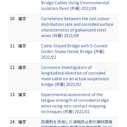
Bridge Cables Using Environmental
Isolation Paint (共著) 2022/09
10.
論文
Correlation between the rust colour
distribution rate and corroded surface
characteristics of galvanized steel
wires (共著) 2021/09
11.
論文
Cable-Stayed Bridge with S-Curved
Girder: Shake Hands Bridge (共著)
2021/02
12.
論文
Corrosion investigation of
longitudinal direction of corroded
main cable on an actual suspension
bridge (共著) 2021/02
13.
論文
Experimental assessment of the
fatigue strength of corroded bridge
wires using non-contact mapping
techniques (共著) 2021/01
14.
論文
防錆剤を添加した凍結防止剤の鋼材腐食