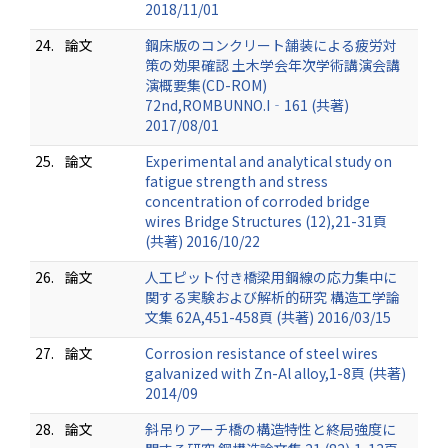
2018/11/01
24.
論文
鋼床版のコンクリート舗装による疲労対
策の効果確認 土木学会年次学術講演会講
演概要集(CD-ROM)
72nd,ROMBUNNO.I‐161 (共著)
2017/08/01
25.
論文
Experimental and analytical study on
fatigue strength and stress
concentration of corroded bridge
wires Bridge Structures (12),21-31頁
(共著) 2016/10/22
26.
論文
人工ピット付き橋梁用鋼線の応力集中に
関する実験および解析的研究 構造工学論
文集 62A,451-458頁 (共著) 2016/03/15
27.
論文
Corrosion resistance of steel wires
galvanized with Zn-Al alloy,1-8頁 (共著)
2014/09
28.
論文
斜吊りアーチ橋の構造特性と終局強度に