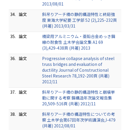
2013/08/01
34.
論文
斜吊りアーチ橋の静的構造特性と終局強
度 東海大学紀要 工学部 52 (2),225-232頁
(共著) 2013/03/31
35.
論文
橋梁用アルミニウム・亜鉛合金めっき鋼
線の耐食性 土木学会論文集 A1 69
(3),429-438頁 (共著) 2013
36.
論文
Progressive collapse analysis of steel
truss bridges and evaluation of
ductility Journal of Constructional
Steel Research 78,192-200頁 (共著)
2012/11
37.
論文
斜吊りアーチ橋の静的構造特性と崩壊挙
動に関する考察 鋼構造年次論文報告集
20,509-516頁 (共著) 2012/11
38.
論文
斜吊りアーチ橋の構造特性についての考
察 土木学会第67回年次学術講演会,I-479
(共著) 2012/08/01