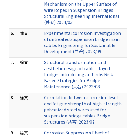
Mechanism on the Upper Surface of
Wire Ropes in Suspension Bridges
Structural Engineering International
(共著) 2024/03
6.
論文
Experimental corrosion investigation
of untreated suspension bridge main
cables Engineering for Sustainable
Development (共著) 2023/09
7.
論文
Structural transformation and
aesthetic design of cable-stayed
bridges introducing arch ribs Risk-
Based Strategies for Bridge
Maintenance (共著) 2023/08
8.
論文
Correlation between corrosion level
and fatigue strength of high-strength
galvanized steel wires used for
suspension bridge cables Bridge
Structures (共著) 2023/07
9.
論文
Corrosion Suppression Effect of