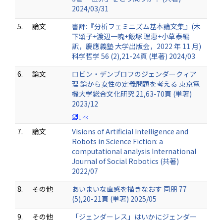
2024/03/31
5.
論文
書評:『分析フェミニズム基本論文集』(木
下頌子+渡辺一暁+飯塚 理恵+小草泰編
訳，慶應義塾 大学出版会，2022 年 11 月)
科学哲学 56 (2),21-24頁 (単著) 2024/03
6.
論文
ロビン・デンブロフのジェンダークィア
理 論から女性の定義問題を考える 東京電
機大学総合文化研究 21,63-70頁 (単著)
2023/12
7.
論文
Visions of Artificial Intelligence and
Robots in Science Fiction: a
computational analysis International
Journal of Social Robotics (共著)
2022/07
8.
その他
あいまいな直感を描きなおす 同朋 77
(5),20-21頁 (単著) 2025/05
9.
その他
「ジェンダーレス」はいかにジェンダー