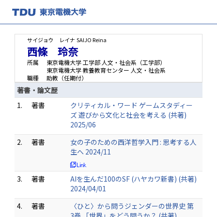
サイジョウ レイナ
SAIJO Reina
西條 玲奈
所属
東京電機大学 工学部 人文・社会系（工学部）
東京電機大学 教養教育センター 人文・社会系
職種
助教（任期付）
著書・論文歴
1.
著書
クリティカル・ワード ゲームスタディー
ズ 遊びから文化と社会を考える (共著)
2025/06
2.
著書
女の子のための西洋哲学入門 : 思考する人
生へ 2024/11
3.
著書
AIを生んだ100のSF (ハヤカワ新書) (共著)
2024/04/01
4.
著書
〈ひと〉から問うジェンダーの世界史 第
3巻 「世界」をどう問うか？ (共著)