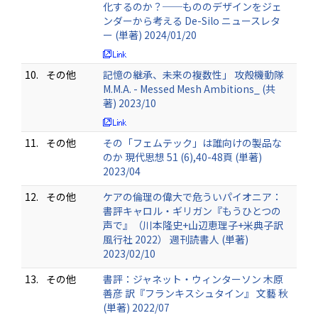
化するのか？──もののデザインをジェ
ンダーから考える De-Silo ニュースレタ
ー (単著) 2024/01/20
10.
その他
記憶の継承、未来の複数性」 攻殻機動隊
M.M.A. - Messed Mesh Ambitions_ (共
著) 2023/10
11.
その他
その「フェムテック」は誰向けの製品な
のか 現代思想 51 (6),40-48頁 (単著)
2023/04
12.
その他
ケアの倫理の偉大で危ういパイオニア：
書評キャロル・ギリガン『もうひとつの
声で』（川本隆史+山辺恵理子+米典子訳
風行社 2022） 週刊読書人 (単著)
2023/02/10
13.
その他
書評：ジャネット・ウィンターソン 木原
善彦 訳『フランキスシュタイン』 文藝 秋
(単著) 2022/07