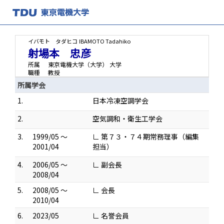
イバモト タダヒコ
IBAMOTO Tadahiko
射場本 忠彦
所属
東京電機大学（大学） 大学
職種
教授
所属学会
1.
日本冷凍空調学会
2.
空気調和・衛生工学会
3.
1999/05 ～
∟ 第７３・７４期常務理事（編集
2001/04
担当）
4.
2006/05 ～
∟ 副会長
2008/04
5.
2008/05 ～
∟ 会長
2010/04
6.
2023/05
∟ 名誉会員