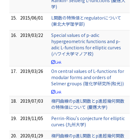
Rankin- Selberg L-functions (慶應大
学)
15.
2015/06/01
L関数の特殊値とregulatorについて
(東北大学理学部)
16.
2019/03/22
Special values of p-adic
hypergeometric functions and p-
adic L-functions for elliptic curves
(ハワイ大学マノア校)
17.
2019/03/26
On central values of L-functions for
modular forms and orders of
Selmer groups (理化学研究所(和光))
18.
2019/07/03
楕円曲線のp進L関数とp進超幾何関数
の特殊値について (慶應大学)
19.
2019/11/05
Perrin-Riou's conjecture for elliptic
curves (九州大学)
20.
2020/01/29
楕円曲線のp進L関数とp進超幾何関数