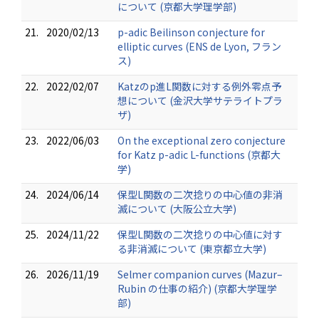
について (京都大学理学部)
21.
2020/02/13
p-adic Beilinson conjecture for
elliptic curves (ENS de Lyon, フラン
ス)
22.
2022/02/07
Katzのp進L関数に対する例外零点予
想について (金沢大学サテライトプラ
ザ)
23.
2022/06/03
On the exceptional zero conjecture
for Katz p-adic L-functions (京都大
学)
24.
2024/06/14
保型L関数の二次捻りの中心値の非消
滅について (大阪公立大学)
25.
2024/11/22
保型L関数の二次捻りの中心値に対す
る非消滅について (東京都立大学)
26.
2026/11/19
Selmer companion curves (Mazur–
Rubin の仕事の紹介) (京都大学理学
部)