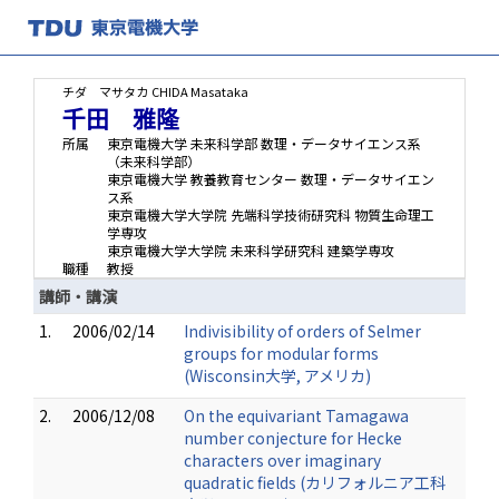
チダ マサタカ
CHIDA Masataka
千田 雅隆
所属
東京電機大学 未来科学部 数理・データサイエンス系
（未来科学部）
東京電機大学 教養教育センター 数理・データサイエン
ス系
東京電機大学大学院 先端科学技術研究科 物質生命理工
学専攻
東京電機大学大学院 未来科学研究科 建築学専攻
職種
教授
講師・講演
1.
2006/02/14
Indivisibility of orders of Selmer
groups for modular forms
(Wisconsin大学, アメリカ)
2.
2006/12/08
On the equivariant Tamagawa
number conjecture for Hecke
characters over imaginary
quadratic fields (カリフォルニア工科