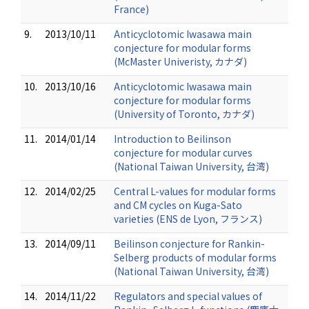
France)
9.
2013/10/11
Anticyclotomic Iwasawa main
conjecture for modular forms
(McMaster Univeristy, カナダ)
10.
2013/10/16
Anticyclotomic Iwasawa main
conjecture for modular forms
(University of Toronto, カナダ)
11.
2014/01/14
Introduction to Beilinson
conjecture for modular curves
(National Taiwan University, 台湾)
12.
2014/02/25
Central L-values for modular forms
and CM cycles on Kuga-Sato
varieties (ENS de Lyon, フランス)
13.
2014/09/11
Beilinson conjecture for Rankin-
Selberg products of modular forms
(National Taiwan University, 台湾)
14.
2014/11/22
Regulators and special values of