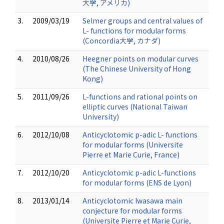
大学, アメリカ)
3.
2009/03/19
Selmer groups and central values of
L- functions for modular forms
(Concordia大学, カナダ)
4.
2010/08/26
Heegner points on modular curves
(The Chinese University of Hong
Kong)
5.
2011/09/26
L-functions and rational points on
elliptic curves (National Taiwan
University)
6.
2012/10/08
Anticyclotomic p-adic L- functions
for modular forms (Universite
Pierre et Marie Curie, France)
7.
2012/10/20
Anticyclotomic p-adic L-functions
for modular forms (ENS de Lyon)
8.
2013/01/14
Anticyclotomic Iwasawa main
conjecture for modular forms
(Universite Pierre et Marie Curie,