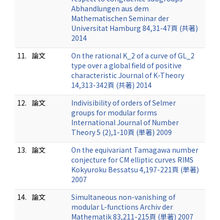
Abhandlungen aus dem
Mathematischen Seminar der
Universitat Hamburg 84,31-47頁 (共著)
2014
11.
論文
On the rational K_2 of a curve of GL_2
type over a global field of positive
characteristic Journal of K-Theory
14,313-342頁 (共著) 2014
12.
論文
Indivisibility of orders of Selmer
groups for modular forms
International Journal of Number
Theory 5 (2),1-10頁 (単著) 2009
13.
論文
On the equivariant Tamagawa number
conjecture for CM elliptic curves RIMS
Kokyuroku Bessatsu 4,197-221頁 (単著)
2007
14.
論文
Simultaneous non-vanishing of
modular L-functions Archiv der
Mathematik 83,211-215頁 (単著) 2007