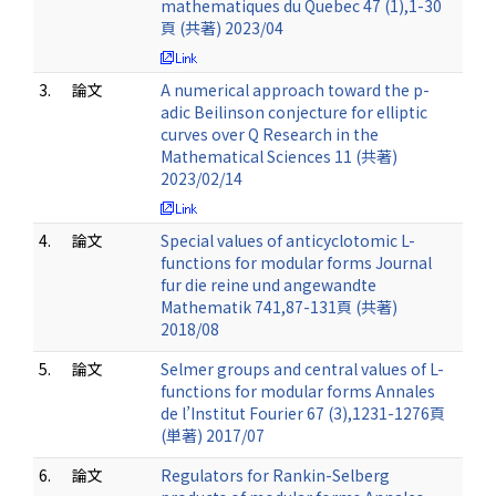
mathematiques du Quebec 47 (1),1-30
頁 (共著) 2023/04
3.
論文
A numerical approach toward the p-
adic Beilinson conjecture for elliptic
curves over Q Research in the
Mathematical Sciences 11 (共著)
2023/02/14
4.
論文
Special values of anticyclotomic L-
functions for modular forms Journal
fur die reine und angewandte
Mathematik 741,87-131頁 (共著)
2018/08
5.
論文
Selmer groups and central values of L-
functions for modular forms Annales
de l’Institut Fourier 67 (3),1231-1276頁
(単著) 2017/07
6.
論文
Regulators for Rankin-Selberg