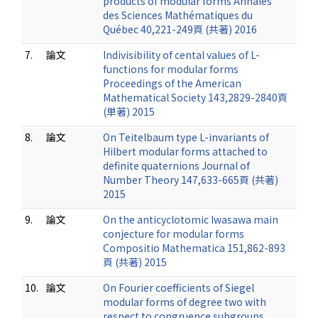
products of modular forms Annales
des Sciences Mathématiques du
Québec 40,221-249頁 (共著) 2016
7.
論文
Indivisibility of cental values of L-
functions for modular forms
Proceedings of the American
Mathematical Society 143,2829-2840頁
(単著) 2015
8.
論文
On Teitelbaum type L-invariants of
Hilbert modular forms attached to
definite quaternions Journal of
Number Theory 147,633-665頁 (共著)
2015
9.
論文
On the anticyclotomic Iwasawa main
conjecture for modular forms
Compositio Mathematica 151,862-893
頁 (共著) 2015
10.
論文
On Fourier coefficients of Siegel
modular forms of degree two with
respect to congruence subgroups