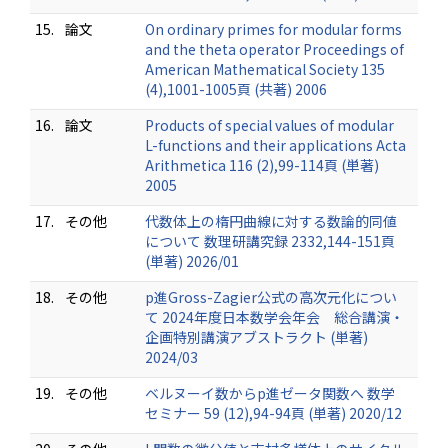
15.
論文
On ordinary primes for modular forms
and the theta operator Proceedings of
American Mathematical Society 135
(4),1001-1005頁 (共著) 2006
16.
論文
Products of special values of modular
L-functions and their applications Acta
Arithmetica 116 (2),99-114頁 (単著)
2005
17.
その他
代数体上の楕円曲線に対する数論的同値
について 数理研講究録 2332,144-151頁
(単著) 2026/01
18.
その他
p進Gross-Zagier公式の高次元化につい
て 2024年度日本数学会年会 総合講演・
企画特別講演アブストラクト (単著)
2024/03
19.
その他
ベルヌーイ数からp進ゼータ関数へ 数学
セミナー 59 (12),94-94頁 (単著) 2020/12