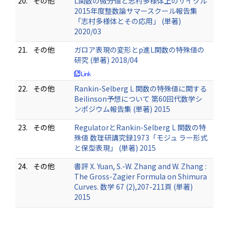
20.
その他
L関数の微分値と志村多様体上のサイクル
2015年度整数論サマースクール報告集
「志村多様体とその応用」 (単著)
2020/03
21.
その他
ガロア表現の変形とp進L関数の特殊値の
研究 (単著) 2018/04
22.
その他
Rankin-Selberg L 関数の特殊値に関する
Beilinson予想について 第60回代数学シ
ンポジウム報告集 (単著) 2015
23.
その他
RegulatorとRankin-Selberg L 関数の特
殊値 数理研講究録1973「モジュ ラー形式
と保型表現」 (単著) 2015
24.
その他
書評 X. Yuan, S.-W. Zhang and W. Zhang :
The Gross-Zagier Formula on Shimura
Curves. 数学 67 (2),207-211頁 (単著)
2015