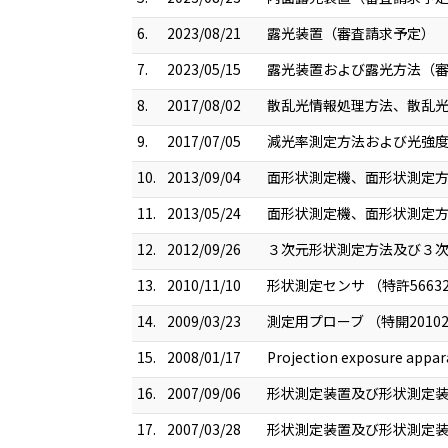
6.
2023/08/21
露光装置（審査請求予定） （特願
7.
2023/05/15
露光装置および露光方法（審査請
8.
2017/08/02
散乱光情報処理方法、散乱光情
9.
2017/07/05
減光率測定方法および光強度測定
10.
2013/09/04
面形状測定機、面形状測定方法
11.
2013/05/24
面形状測定機、面形状測定方法
12.
2012/09/26
３次元形状測定方法及び３次元
13.
2010/11/10
形状測定センサ （特許56632
14.
2009/03/23
測定用プローブ （特開20102
15.
2008/01/17
Projection exposure appa
16.
2007/09/06
形状測定装置及び形状測定装置の
17.
2007/03/28
形状測定装置及び形状測定装置の