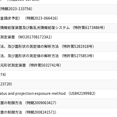
2023-133756）
求予定） （特開2023-066416）
報処理装置及び散乱光情報処理システム （特許第6173486号）
装置 （WO2017081723A1）
、及び面形状の測定値の解析方法 （特許第5281918号）
、及び面形状の測定値の解析方法 （特許第5275853号）
形状測定装置 （特許第5032741号）
74）
23720）
ratus and projection exposure method （US8421999B2）
制御方法 （特開2009063417）
制御方法 （特開2008241571）