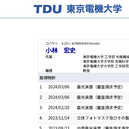
コバヤシ ヒロシ
KOBAYASHI Hiroshi
小林 宏史
所属
東京電機大学 工学部 先端機
東京電機大学大学院 先端科学
東京電機大学大学院 工学研究
職種
教授
取得特許
1.
2024/03/06
露光装置（審査請求予定） （特開
2.
2024/03/06
露光装置（審査請求予定） （特開
3.
2024/02/20
露光装置（審査請求予定） （特願
4.
2023/11/14
立体フォトマスク及びその製造
5.
2023/08/23
内面露光装置（審査請求予定） 