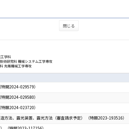
閉じる
械工学科
技術研究科 機械システム工学専攻
科 先端機械工学専攻
2024-029579）
2024-029580）
2024-023720）
方法、露光装置、露光方法（審査請求予定） （特願2023-193516）
（特開2023-117156）