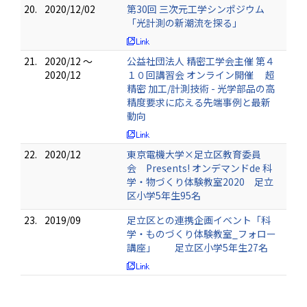
20.
2020/12/02
第30回 三次元工学シンポジウム
「光計測の新潮流を探る」
21.
2020/12 ～
公益社団法人 精密工学会主催 第４
2020/12
１０回講習会 オンライン開催 超
精密 加工/計測技術 - 光学部品の高
精度要求に応える先端事例と最新
動向
22.
2020/12
東京電機大学×足立区教育委員
会 Presents! オンデマンドde 科
学・物づくり体験教室2020 足立
区小学5年生95名
23.
2019/09
足立区との連携企画イベント「科
学・ものづくり体験教室_フォロー
講座」 足立区小学5年生27名