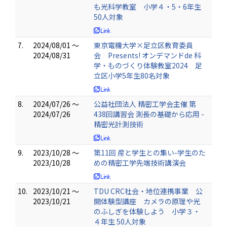
も光科学教室 小学４・5・6年生
50人対象
7.
2024/08/01 ～
東京電機大学×足立区教育委員
2024/08/31
会 Presents! オンデマンドde 科
学・ものづくり体験教室2024 足
立区小学5年生80名対象
8.
2024/07/26 ～
公益社団法人 精密工学会主催 第
2024/07/26
438回講習会 測長の基礎から応用 -
精密光計測技術
9.
2023/10/28 ～
第11回 産と学生との集い-学生のた
2023/10/28
めの精密工学先端技術講演会
10.
2023/10/21 ～
TDU CRC社会・地位連携事業 公
2023/10/21
開体験型講座 カメラの原理や光
のふしぎを体験しよう 小学３・
４年生 50人対象