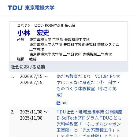
コバヤシ ヒロシ
KOBAYASHI Hiroshi
小林 宏史
所属
東京電機大学 工学部 先端機械工学科
東京電機大学大学院 先端科学技術研究科 機械システム
工学専攻
東京電機大学大学院 工学研究科 先端機械工学専攻
職種
教授
社会における活動
1.
2026/07/15 ～
あだち教育だより VOL.94 P4 大
2026/07/15
学はこんなに身近だ！③ 科学・
ものづくり体験教室（小さく掲
載）
2.
2025/11/08 ～
TDU社会・地域連携事業 公開講座
2025/11/08
D-SciTechプログラム TDUこども
光科学教室『「ふしぎなシャボン
玉実験」と「光の万華鏡工作」を
して光のふしぎを体験しよう！』