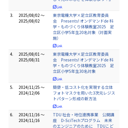
3.
2025/08/02 ～
東京電機大学×足立区教育委員
2025/08/02
会 Presents! オンデマンドde 科
学・ものづくり体験教室2025 足
立区小学5年生20名対象（対面実
施）
4.
2025/08/01 ～
東京電機大学×足立区教育委員
2025/08/31
会 Presents! オンデマンドde 科
学・ものづくり体験教室2025 足
立区小学5年生30名対象
5.
2024/11/25 ～
簡便・低コスト化を実現する立体
2024/12/06
フォトマスクを用いた3次元レジス
トパターン形成の新方法
6.
2024/11/16 ～
TDU 社会・地位連携事業 公開講
2024/11/16
座 D-SciTechプログラム 未来
のエンジニアのために TDUこど