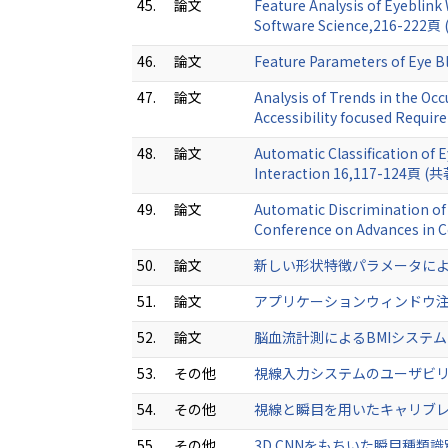
45.
論文
Feature Analysis of Eyeblink
Software Science,216-222頁
46.
論文
Feature Parameters of Eye B
47.
論文
Analysis of Trends in the Oc
Accessibility focused Requ
48.
論文
Automatic Classification of
Interaction 16,117-124頁 (共
49.
論文
Automatic Discrimination of 
Conference on Advances in
50.
論文
新しい形状特徴パラメータによる
51.
論文
アプリケーションウィンドウ注視時
52.
論文
脳血流計測によるBMIシステムの開発
53.
その他
視線入力システムのユーザビリティ計
54.
その他
視線と瞬目を用いたキャリブレーシ
55.
その他
3D CNNをもちいた瞬目種類識