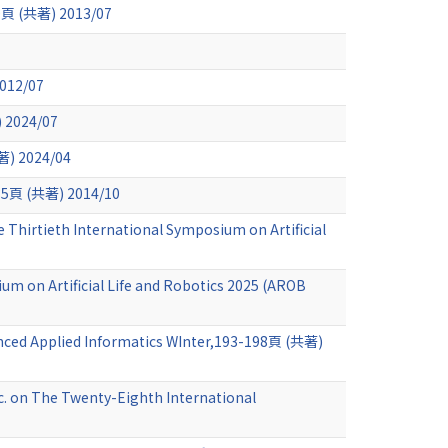
共著) 2013/07
12/07
2024/07
2024/04
(共著) 2014/10
e Thirtieth International Symposium on Artificial
um on Artificial Life and Robotics 2025 (AROB
vanced Applied Informatics WInter,193-198頁 (共著)
. on The Twenty-Eighth International