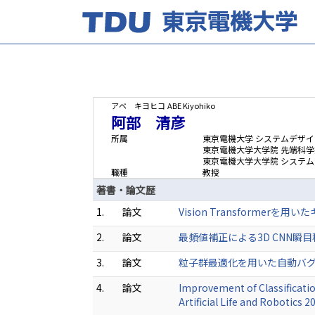
アベ キヨヒコ
ABE Kiyohiko
阿部 清彦
所属
東京電機大学 システムデザイ
東京電機大学大学院 先端科学
東京電機大学大学院 システ
職種
教授
著書・論文歴
1.
論文
Vision Transformerを
2.
論文
最頻値補正による3D CNN瞬目種類識
3.
論文
粒子群最適化を用いた自動バグ修正 電気
4.
論文
Improvement of Classificati
Artificial Life and Robotics