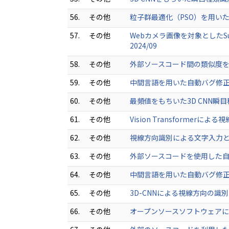
56.
その他
粒子群最適化（PSO）を用いた自動
57.
その他
Webカメラ画像を対象としたSup
2024/09
58.
その他
外部ソースコード間の類似度を利用
59.
その他
中間言語を用いた自動バグ修正システム
60.
その他
最頻値をもちいた3D CNN瞬目種
61.
その他
Vision Transformer
62.
その他
視線方向識別による文字入力とウェ
63.
その他
外部ソースコードを使用した自動バ
64.
その他
中間言語を用いた自動バグ修正シ
65.
その他
3D-CNNによる視線方向の識別 
66.
その他
オープンソースソフトウェアにおけ