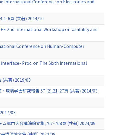
the International Conference on Electronics and
014,1-6頁 (共著) 2014/10
 IEEE 2nd International Workshop on Usability and
ternational Conference on Human-Computer
interface- Proc. on The Sixth International
) 2019/03
告 57 (2),21-27頁 (共著) 2014/03
17/03
講演論文集,707-708頁 (共著) 2024/09
論文集 (共著) 2024/09