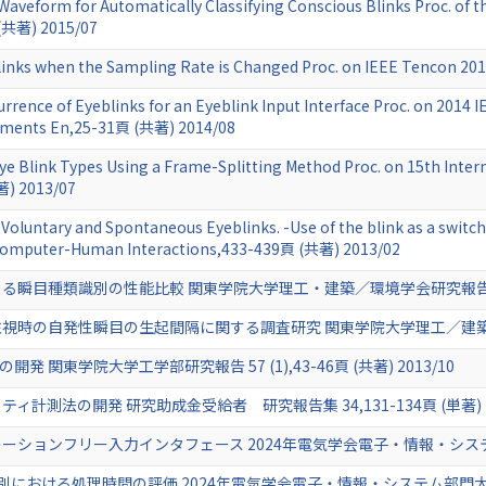
 Waveform for Automatically Classifying Conscious Blinks Proc. of 
 (共著) 2015/07
links when the Sampling Rate is Changed Proc. on IEEE Tencon 2
currence of Eyeblinks for an Eyeblink Input Interface Proc. on 2014
irements En,25-31頁 (共著) 2014/08
 Eye Blink Types Using a Frame-Splitting Method Proc. on 15th In
著) 2013/07
Voluntary and Spontaneous Eyeblinks. -Use of the blink as a switch 
 Computer-Human Interactions,433-439頁 (共著) 2013/02
瞬目種類識別の性能比較 関東学院大学理工・建築／環境学会研究報告 (共著
の自発性瞬目の生起間隔に関する調査研究 関東学院大学理工／建築・環境学会研究報
 関東学院大学工学部研究報告 57 (1),43-46頁 (共著) 2013/10
測法の開発 研究助成金受給者 研究報告集 34,131-134頁 (単著) 20
ョンフリー入力インタフェース 2024年電気学会電子・情報・システム部門大会
別における処理時間の評価 2024年電気学会電子・情報・システム部門大会講演