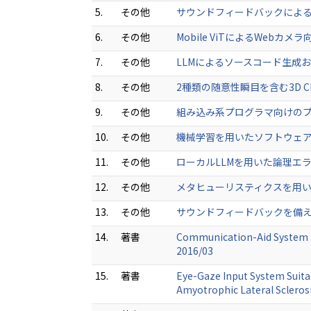
5.
その他
サウンドフィードバックによる視
6.
その他
Mobile ViTによるWebカ
7.
その他
LLMによるソースコード生成およ
8.
その他
2種類の随意性瞬目を含む3D C
9.
その他
組み込み系プログラマ向けのプロ
10.
その他
機械学習を用いたソフトウェアの自
11.
その他
ローカルLLMを用いた論理エラー
12.
その他
メタヒューリスティクスを用いた
13.
その他
サウンドフィードバックを備えた
14.
著書
Communication-Aid System U
2016/03
15.
著書
Eye-Gaze Input System Suitab
Amyotrophic Lateral Scleros