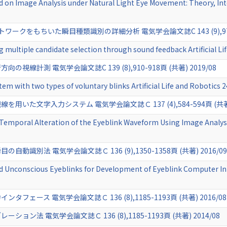
 on Image Analysis under Natural Light Eye Movement: Theory, In
クをもちいた瞬目種類識別の詳細分析 電気学会論文誌C 143 (9),971-97
ng multiple candidate selection through sound feedback Artificial
線計測 電気学会論文誌C 139 (8),910-918頁 (共著) 2019/08
em with two types of voluntary blinks Artificial Life and Robotic
た文字入力システム 電気学会論文誌Ｃ 137 (4),584-594頁 (共著) 
n Temporal Alteration of the Eyeblink Waveform Using Image A
識別法 電気学会論文誌Ｃ 136 (9),1350-1358頁 (共著) 2016/09
and Unconscious Eyeblinks for Development of Eyeblink Computer 
ェース 電気学会論文誌Ｃ 136 (8),1185-1193頁 (共著) 2016/08
ン法 電気学会論文誌Ｃ 136 (8),1185-1193頁 (共著) 2014/08