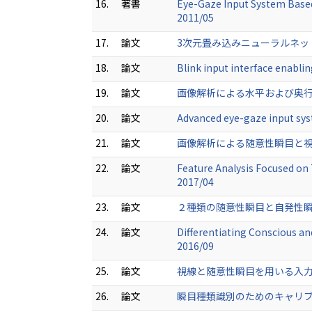
16.
著書
Eye-Gaze Input System Based
2011/05
17.
論文
3次元畳み込みニューラルネットワー
18.
論文
Blink input interface enabli
19.
論文
画像解析による水平および奥行方向の視
20.
論文
Advanced eye-gaze input syst
21.
論文
画像解析による随意性瞬目と視線を用い
22.
論文
Feature Analysis Focused o
2017/04
23.
論文
２種類の随意性瞬目と自発性瞬目の自動
24.
論文
Differentiating Conscious 
2016/09
25.
論文
視線と随意性瞬目を用いる入力インタフ
26.
論文
瞬目種類識別のためのキャリブレーショ