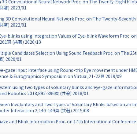
 3D Convolutional Neural Network Proc. on The Twenty-Eighth Inte
(共著) 2023/01
sing 3D Convolutional Neural Network Proc. on The Twenty-Seventh 
(共著) 2022/01
l Eye-blinks using Integration Values of Eye-blink Waveform Proc. 
1261頁 (共著) 2020/10
Multiple Candidates Selection Using Sound Feedback Proc. on The 25t
著) 2020/01
ye-gaze Input Interface using Round-trip Eye movement under HM
istence & Eurographics Symposium on Virtual,21-22頁 2019/09
ystem using two types of voluntary blinks and eye-gaze informatio
e and Robotics 2018,892-896頁 (共著) 2018/01
ween Involuntary and Two Types of Voluntary Blinks based on an Im
ter Interaction 2,140-149頁 (共著) 2015/08
-Gaze and Blink Information Proc. on 17th International Conferen