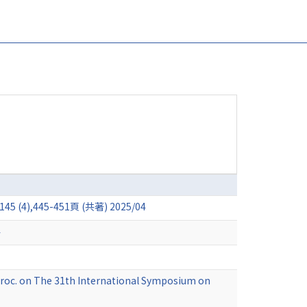
,445-451頁 (共著) 2025/04
4
Proc. on The 31th International Symposium on