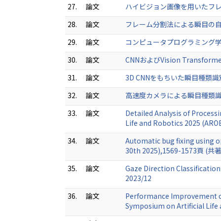
27.
論文
ハイビジョン画像を用いたフレーム分割
28.
論文
フレーム分割法による瞬目の自動抽出 電
29.
論文
コンピュータプログラミング学習のた
30.
論文
CNNおよびVision Transfor
31.
論文
3D CNNをもちいた瞬目種類識別の
32.
論文
高速度カメラによる瞬目種類識別のため
33.
論文
Detailed Analysis of Process
Life and Robotics 2025 (AR
34.
論文
Automatic bug fixing using o
30th 2025),1569-1573頁 (共著
35.
論文
Gaze Direction Classificati
2023/12
36.
論文
Performance Improvement of 
Symposium on Artificial Lif