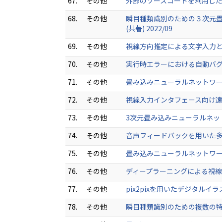
67.
その他
外部のソースコードを利用した自動
68.
その他
瞬目種類識別のための３次元畳み
(共著) 2022/09
69.
その他
視線方向推定による文字入力とウェ
70.
その他
実行時エラーにおける自動バグ修
71.
その他
畳み込みニューラルネットワークによ
72.
その他
視線入力インタフェース向け遠隔実
73.
その他
3次元畳み込みニューラルネットワ
74.
その他
音声フィードバックを用いた多肢選
75.
その他
畳み込みニューラルネットワークに
76.
その他
ディープラーニングによる視線方向推
77.
その他
pix2pixを用いたデジタルイラ
78.
その他
瞬目種類識別のための複数の特徴パ