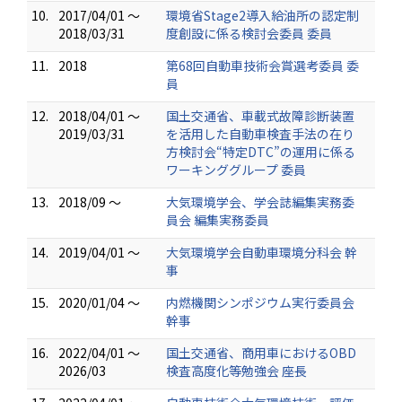
10.
2017/04/01 ～
環境省Stage2導入給油所の認定制
2018/03/31
度創設に係る検討会委員 委員
11.
2018
第68回自動車技術会賞選考委員 委
員
12.
2018/04/01 ～
国土交通省、車載式故障診断装置
2019/03/31
を活用した自動車検査手法の在り
方検討会“特定DTC”の運用に係る
ワーキンググループ 委員
13.
2018/09 ～
大気環境学会、学会誌編集実務委
員会 編集実務委員
14.
2019/04/01 ～
大気環境学会自動車環境分科会 幹
事
15.
2020/01/04 ～
内燃機関シンポジウム実行委員会
幹事
16.
2022/04/01 ～
国土交通省、商用車におけるOBD
2026/03
検査高度化等勉強会 座長