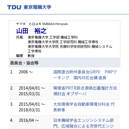
ヤマダ ヒロユキ
YAMADA Hiroyuki
山田 裕之
所属
東京電機大学 工学部 機械工学科
東京電機大学大学院 工学研究科 機械工学専攻
東京電機大学大学院 先端科学技術研究科 機械システム
工学専攻
職種
教授
委員会・協会等
1.
2006 ～
国際連合欧州委員会GRPE PMPワ
ーキング 国内対応会議 座長
2.
2014/04/01 ～
環境省PRTR非点源排出量推計方法
2015/03/31
検討会 オブザーバ
3.
2015/04/01 ～
大気環境学会自動車環境分科会 代
2018/03/31
表幹事
4.
2016/04 ～
日本機械学会エンジンシステム部
門、広域融合による次世代エンジ