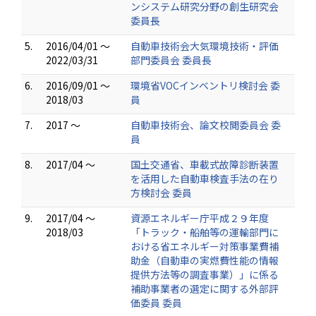
ンシステム研究分野の創生研究会
委員長
5.
2016/04/01 ～
自動車技術会大気環境技術・評価
2022/03/31
部門委員会 委員長
6.
2016/09/01 ～
環境省VOCインベントリ検討会 委
2018/03
員
7.
2017 ～
自動車技術会、論文校閲委員会 委
員
8.
2017/04 ～
国土交通省、車載式故障診断装置
を活用した自動車検査手法の在り
方検討会 委員
9.
2017/04 ～
資源エネルギー庁平成２９年度
2018/03
「トラック・船舶等の運輸部門に
おける省エネルギー対策事業費補
助金（自動車の実燃費性能の情報
提供方法等の調査事業）」に係る
補助事業者の選定に関する外部評
価委員 委員