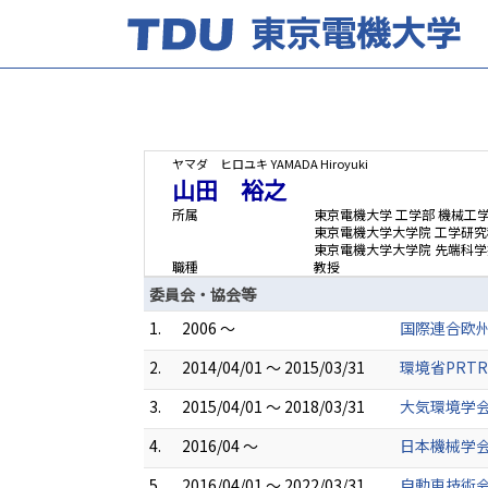
ヤマダ ヒロユキ
YAMADA Hiroyuki
山田 裕之
所属
東京電機大学 工学部 機械工
東京電機大学大学院 工学研究
東京電機大学大学院 先端科学
職種
教授
委員会・協会等
1.
2006 ～
国際連合欧州
2.
2014/04/01 ～ 2015/03/31
環境省PRT
3.
2015/04/01 ～ 2018/03/31
大気環境学会
4.
2016/04 ～
日本機械学
5.
2016/04/01 ～ 2022/03/31
自動車技術