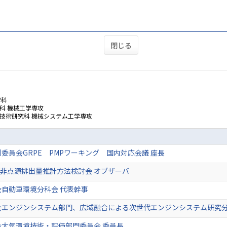
閉じる
学科
科 機械工学専攻
技術研究科 機械システム工学専攻
委員会GRPE PMPワーキング 国内対応会議 座長
R非点源排出量推計方法検討会 オブザーバ
自動車環境分科会 代表幹事
会エンジンシステム部門、広域融合による次世代エンジンシステム研究分
会大気環境技術・評価部門委員会 委員長