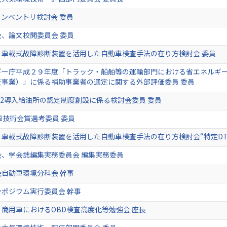
インベントリ検討会 委員
、論文校閲委員会 委員
、車載式故障診断装置を活用した自動車検査手法の在り方検討会 委員
ギー庁平成２９年度「トラック・船舶等の運輸部門における省エネルギ
査事業）」に係る補助事業者の選定に関する外部評価委員 委員
ge2導入給油所の認定制度創設に係る検討会委員 委員
車技術会賞選考委員 委員
車載式故障診断装置を活用した自動車検査手法の在り方検討会“特定DT
会、学会誌編集実務委員会 編集実務委員
自動車環境分科会 幹事
ポジウム実行委員会 幹事
商用車におけるOBD検査高度化等勉強会 座長