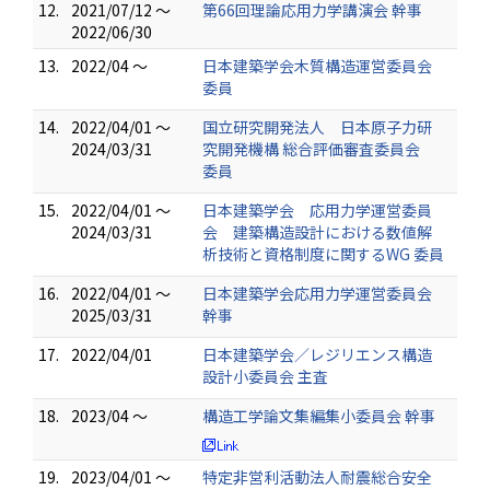
12.
2021/07/12 ～
第66回理論応用力学講演会 幹事
2022/06/30
13.
2022/04 ～
日本建築学会木質構造運営委員会
委員
14.
2022/04/01 ～
国立研究開発法人 日本原子力研
2024/03/31
究開発機構 総合評価審査委員会
委員
15.
2022/04/01 ～
日本建築学会 応用力学運営委員
2024/03/31
会 建築構造設計における数値解
析技術と資格制度に関するWG 委員
16.
2022/04/01 ～
日本建築学会応用力学運営委員会
2025/03/31
幹事
17.
2022/04/01
日本建築学会／レジリエンス構造
設計小委員会 主査
18.
2023/04 ～
構造工学論文集編集小委員会 幹事
19.
2023/04/01 ～
特定非営利活動法人耐震総合安全