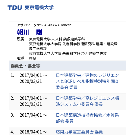
アサカワ タケシ
ASAKAWA Takeshi
朝川 剛
所属
東京電機大学 未来科学部 建築学科
東京電機大学大学院 先端科学技術研究科 建築・建設環
境工学専攻
東京電機大学大学院 未来科学研究科 建築学専攻
職種
教授
委員会・協会等
1.
2017/04/01 ～
日本建築学会／建物のレジリエン
2020/03/31
スとBCPレベル指標検討特別調査
委員会 委員
2.
2017/04/01 ～
日本建築学会／高レジリエンス構
2021/03/31
造システム小委員会 委員
3.
2017/04/01 ～
日本建築構造技術者協会／木質系
部会 委員
4.
2018/04/01 ～
応用力学運営委員会 委員