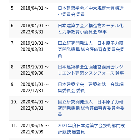
5.
2018/04/01 ～
日本建築学会／中大規模木質構造
小委員会 委員
6.
2018/04/01 ～
日本建築学会／構造物のモデル化
2022/03/31
と力学教育小委員会 幹事
7.
2019/10/01 ～
国立研究開発法人 日本原子力研
2020/03/31
究開発機構 総合評価審査委員会委
員
8.
2019/10/01 ～
日本建築学会企画運営委員会レジ
2021/09/30
リエント建築タスクフォース 幹事
9.
2020/01/01 ～
日本建築学会 建築雑誌 会誌編
2022/12/31
集委員会 委員
10.
2020/04/01 ～
国立研究開発法人 日本原子力研
2022/03/31
究開発機構 総合評価審査委員会委
員
11.
2021/06/15 ～
2021年度日本建築学会技術部門設
2021/09/09
計競技 審査員