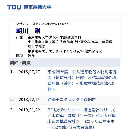
アサカワ タケシ
ASAKAWA Takeshi
朝川 剛
所属
東京電機大学 未来科学部 建築学科
東京電機大学大学院 先端科学技術研究科 建築・建設環
境工学専攻
東京電機大学大学院 未来科学研究科 建築学専攻
職種
教授
講師・講演
1.
2016/07/27
平成28年度 公共建築物等木材利用促
進（構造設計）研修 木造建築物の構
造計算（演習）～集成材構造の構造計
算～
2.
2018/12/14
建築モニタリングと復旧性
3.
2019/01/22
BCJ技術セミナー「構造設計シリーズ
／木造編（基礎Ⅱコース）＜中大規模
木造の構造設計＞」 (エッサム神田ホ
ール2号館／3階大会議室)