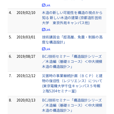
4.
2019/02/10
木造の新しい可能性を構造の視点から
知る 新しい木造の建築 (京都造形芸術
大学 東京外苑キャンパス他)
5.
2019/03/01
技術講習会「超高層、免震・制振の高
度な構造設計」
6.
2019/08/27
BCJ技術セミナー「構造設計シリーズ
／木造編（基礎Ⅱコース）＜中大規模
木造の構造設計＞」
7.
2019/12/12
災害時の事業継続計画（ＢＣＰ）と建
物の復旧性（レジリエンス）について
(東京電機大学千住キャンパス５号館
２階5204セミナー室)
8.
2020/02/13
BCJ技術セミナー「構造設計シリーズ
／木造編（基礎Ⅱコース）＜中大規模
木造の構造設計＞」