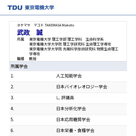
タケマサ マコト
TAKEMASA Makoto
武政 誠
所属
東京電機大学 理工学部 理工学科 生命科学系
東京電機大学大学院 理工学研究科 生命理工学専攻
東京電機大学大学院 先端科学技術研究科 物質生命理工
学専攻
職種
教授
所属学会
1.
人工知能学会
2.
日本バイオレオロジー学会
3.
∟ 評議員
4.
日本分析化学会
5.
日本応用糖質学会
6.
日本栄養・食糧学会