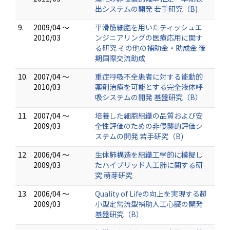
出システムの開発 若手研究（B)
9.
2009/04 ～
平滑筋細胞を用いたティッシュエ
2010/03
ンジニアリングの医療応用に関す
る研究 その他の補助金・助成金 後
期国際交流助成
10.
2007/04 ～
重症呼吸不全患者に対する能動的
2010/03
薬剤治療を可能とする完全液体呼
吸システムの開発 基盤研究（B）
11.
2007/04 ～
培養した細胞組織の品質および安
2009/03
全性評価のための非侵襲的評価シ
ステムの開発 若手研究（B)
12.
2006/04 ～
生体肺構造を組織工学的に模擬し
2009/03
たハイブリッド人工肺に関する研
究 萌芽研究
13.
2006/04 ～
Quality of Lifeの向上を実現する超
2009/03
小型定常流型補助人工心臓の開発
基盤研究（B）