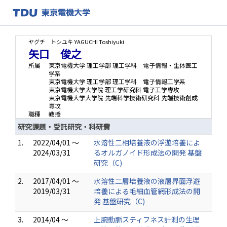
ヤグチ トシユキ
YAGUCHI Toshiyuki
矢口 俊之
所属
東京電機大学 理工学部 理工学科 電子情報・生体医工
学系
東京電機大学 理工学部 理工学科 電子情報工学系
東京電機大学大学院 理工学研究科 電子工学専攻
東京電機大学大学院 先端科学技術研究科 先端技術創成
専攻
職種
教授
研究課題・受託研究・科研費
1.
2022/04/01 ～
水溶性二相培養液の浮遊培養によ
2024/03/31
るオルガノイド形成法の開発 基盤
研究（C)
2.
2017/04/01 ～
水溶性二層培養液の液層界面浮遊
2019/03/31
培養による毛細血管網形成法の開
発 基盤研究（C)
3.
2014/04 ～
上腕動脈スティフネス計測の生理