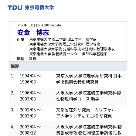
アジキ ヒロシ
AJIKI Hiroshi
安食 博志
所属
東京電機大学 理工学部 理工学科 理学系
東京電機大学大学院 理工学研究科 理学専攻
東京電機大学大学院 先端科学技術研究科 数理学専攻
東京電機大学 教養教育センター 自然科学基礎系
職種
教授
職歴
1.
1994/04 ～
東京大学 大学院理学系研究科 日本
1996/03
学術振興会特別研究員
2.
1996/04 ～
大阪大学 大学院基礎工学研究科物
2003/03
性物理科学コース 助手
3.
2002/05 ～
文部省在外研究員 カリフォルニ
2003/03
ア大学サンディエゴ校 研究員
4.
2003/04 ～
大阪大学 大学院基礎工学研究科 物
2008/12
質創成専攻 物性物理工学領域 助教