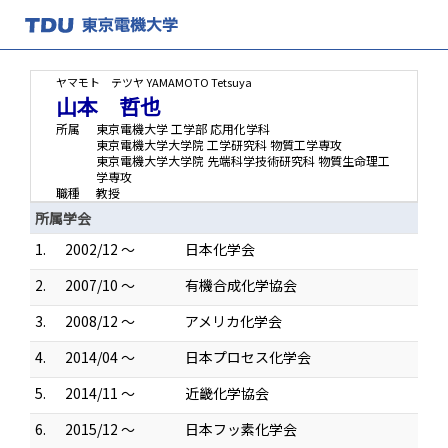
ヤマモト テツヤ
YAMAMOTO Tetsuya
山本 哲也
所属
東京電機大学 工学部 応用化学科
東京電機大学大学院 工学研究科 物質工学専攻
東京電機大学大学院 先端科学技術研究科 物質生命理工
学専攻
職種
教授
所属学会
1.
2002/12 ～
日本化学会
2.
2007/10 ～
有機合成化学協会
3.
2008/12 ～
アメリカ化学会
4.
2014/04 ～
日本プロセス化学会
5.
2014/11 ～
近畿化学協会
6.
2015/12 ～
日本フッ素化学会