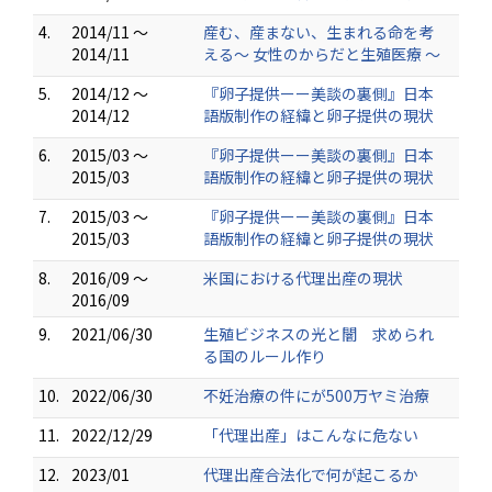
4.
2014/11 ～
産む、産まない、生まれる命を考
2014/11
える～ 女性のからだと生殖医療 ～
5.
2014/12 ～
『卵子提供ーー美談の裏側』日本
2014/12
語版制作の経緯と卵子提供の現状
6.
2015/03 ～
『卵子提供ーー美談の裏側』日本
2015/03
語版制作の経緯と卵子提供の現状
7.
2015/03 ～
『卵子提供ーー美談の裏側』日本
2015/03
語版制作の経緯と卵子提供の現状
8.
2016/09 ～
米国における代理出産の現状
2016/09
9.
2021/06/30
生殖ビジネスの光と闇 求められ
る国のルール作り
10.
2022/06/30
不妊治療の件にが500万ヤミ治療
11.
2022/12/29
「代理出産」はこんなに危ない
12.
2023/01
代理出産合法化で何が起こるか