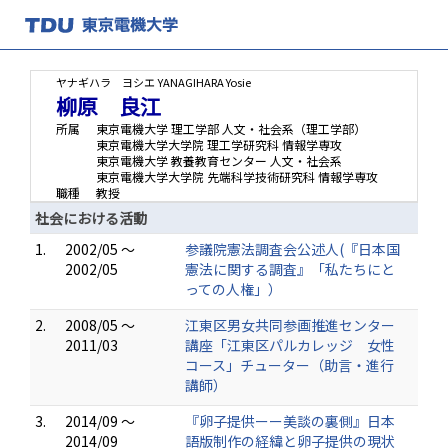
ヤナギハラ ヨシエ
YANAGIHARA Yosie
柳原 良江
所属
東京電機大学 理工学部 人文・社会系（理工学部）
東京電機大学大学院 理工学研究科 情報学専攻
東京電機大学 教養教育センター 人文・社会系
東京電機大学大学院 先端科学技術研究科 情報学専攻
職種
教授
社会における活動
1.
2002/05 ～
参議院憲法調査会公述人(『日本国
2002/05
憲法に関する調査』「私たちにと
っての人権」）
2.
2008/05 ～
江東区男女共同参画推進センター
2011/03
講座「江東区パルカレッジ 女性
コース」チューター（助言・進行
講師）
3.
2014/09 ～
『卵子提供ーー美談の裏側』日本
2014/09
語版制作の経緯と卵子提供の現状