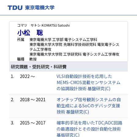
コマツ サトシ
KOMATSU Satoshi
小松 聡
所属
東京電機大学 工学部 電子システム工学科
東京電機大学大学院 先端科学技術研究科 電気電子シス
テム工学専攻
東京電機大学大学院 工学研究科 電子システム工学専攻
職種
教授
研究課題・受託研究・科研費
1.
2022 ～
VLSI自動設計技術を応用した
MEMS-CMOS混載センサシステム
の協調設計技術 基盤研究(C)
2.
2018 ～ 2021
オンチップ信号観測システムの自
動生成によるSoCのデバッグ支援
技術 基盤研究(C)
3.
2015 ～ 2017
確率的手法を用いたTDC/ADC回路
の最適設計とその設計自動化技術
基板研究(C)