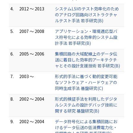
4.
2012 ～ 2013
システムLSIのテスト効率化のため
のアナログ回路向けストラクチャ
ルテスト手法 若手研究(B)
5.
2007 ～ 2008
アプリケーション・環境適応型バ
ス符号化による効率的システム設
計手法 若手研究(B)
6.
2005 ～ 2006
集積回路の大域配線上のデータ伝
送に着目した効率的アーキテクチ
ャとその設計支援技術 若手研究(B)
7.
2003 ～
形式的手法に基づく動的変更可能
なソフトウェア・ハードウェアの
同時生成手法 基盤研究(C)
8.
2002 ～ 2004
形式的検証手法を利用したデジタ
ルシステムの設計デバッグ技術に
関する研究 基盤研究(B)
9.
2002 ～ 2004
データ符号化による集積回路にお
けるデータ伝送の低消費電力化・