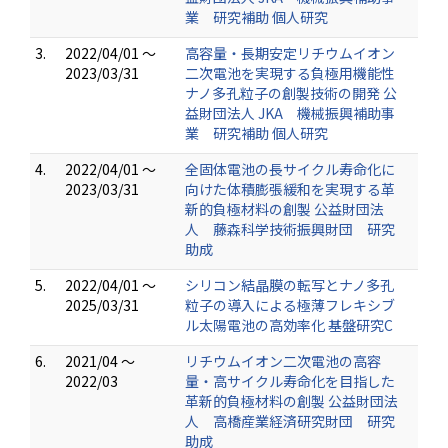
業 研究補助 個人研究
3.
2022/04/01 ～
高容量・長期安定リチウムイオン
2023/03/31
二次電池を実現する負極用機能性
ナノ多孔粒子の創製技術の開発 公
益財団法人 JKA 機械振興補助事
業 研究補助 個人研究
4.
2022/04/01 ～
全固体電池の長サイクル寿命化に
2023/03/31
向けた体積膨張緩和を実現する革
新的負極材料の創製 公益財団法
人 藤森科学技術振興財団 研究
助成
5.
2022/04/01 ～
シリコン結晶膜の転写とナノ多孔
2025/03/31
粒子の導入による極薄フレキシブ
ル太陽電池の高効率化 基盤研究C
6.
2021/04 ～
リチウムイオン二次電池の高容
2022/03
量・高サイクル寿命化を目指した
革新的負極材料の創製 公益財団法
人 高橋産業経済研究財団 研究
助成