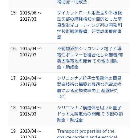
補助金・助成金
15.
2016/06 ～
ダイカットロール用金型や平板抜
2017/03
型刃部の摩耗検知を目的とした簡
易型蛍光コーティング剤の開発 科
学技術振興機構 研究成果展開事
業
16.
2015/04 ～
不純物添加シリコンナノ粒子と導
2017/03
電性ポリマーを複合化した無機/有
機太陽電池の開発 その他の補助
金・助成金
17.
2014/04 ～
シリコンナノ粒子太陽電池の簡易
2017/03
製造技術の構築と最適な光電変換
層による変換効率向上 基盤研究
（C)
18.
2014/04 ～
シリコンナノ構造体を用いた量子
2015/03
ドット太陽電池の開発 その他の補
助金・助成金
19.
2010/04 ～
Transport properties of the
2012/03
charge carriers and electrical