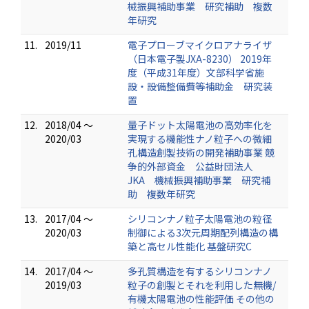
械振興補助事業 研究補助 複数
年研究
11.
2019/11
電子プローブマイクロアナライザ
（日本電子製JXA-8230） 2019年
度（平成31年度）文部科学省施
設・設備整備費等補助金 研究装
置
12.
2018/04 ～
量子ドット太陽電池の高効率化を
2020/03
実現する機能性ナノ粒子への微細
孔構造創製技術の開発補助事業 競
争的外部資金 公益財団法人
JKA 機械振興補助事業 研究補
助 複数年研究
13.
2017/04 ～
シリコンナノ粒子太陽電池の粒径
2020/03
制御による3次元周期配列構造の構
築と高セル性能化 基盤研究C
14.
2017/04 ～
多孔質構造を有するシリコンナノ
2019/03
粒子の創製とそれを利用した無機/
有機太陽電池の性能評価 その他の