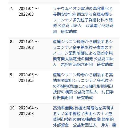
7.
2021/04 ～
リチウムイオン電池の高容量化と
2022/03
長期安定化を両立する金属被覆シ
リコンナノ多孔粒子負極材料の開
発 公益財団法人 双葉電子記念財
団 研究助成
8.
2021/04 ～
産廃シリコン砕粉から創製するシ
2022/03
リコンナノ金平糖型粒子表面のナ
ノコーン配列制御による高効率無
機有機太陽電池の開発 公益財団法
人 岩谷直治記念財団 研究助成
9.
2020/06 ～
産廃シリコン砕粉から創製する高
2021/05
効率発電用シリコンナノ多孔粒子
の不純物添加による細孔形態制御
技術の構築 公益財団法人 村田学
術振興財団 研究助成
10.
2020/04 ～
高効率無機/有機太陽電池を実現す
2022/03
るナノ金平糖粒子表面へのナノ空
隙制御技術の開発補助事業 競争的
外部資金 公益財団法人 JKA 機