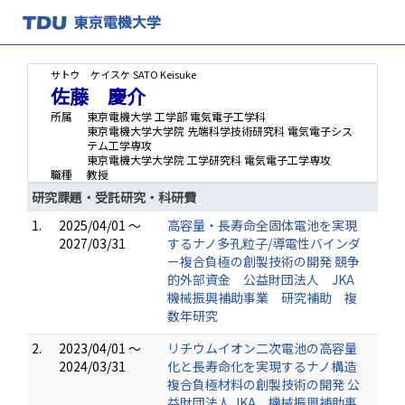
サトウ ケイスケ
SATO Keisuke
佐藤 慶介
所属
東京電機大学 工学部 電気電子工学科
東京電機大学大学院 先端科学技術研究科 電気電子シス
テム工学専攻
東京電機大学大学院 工学研究科 電気電子工学専攻
職種
教授
研究課題・受託研究・科研費
1.
2025/04/01 ～
高容量・長寿命全固体電池を実現
2027/03/31
するナノ多孔粒子/導電性バインダ
ー複合負極の創製技術の開発 競争
的外部資金 公益財団法人 JKA
機械振興補助事業 研究補助 複
数年研究
2.
2023/04/01 ～
リチウムイオン二次電池の高容量
2024/03/31
化と長寿命化を実現するナノ構造
複合負極材料の創製技術の開発 公
益財団法人 JKA 機械振興補助事