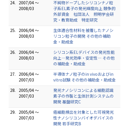
24.
2007/04 ～
不純物ドープしたシリコンナノ粒
2008/03
子系EL素子の発光輝度向上 競争的
外部資金 社団法人 照明学会研
究・教育助成 特定研究
25.
2006/04 ～
生体適合性材料を被覆したナノシ
2008/03
リコン粒子の開発 その他の補助
金・助成金
26.
2006/04 ～
シリコン系ELデバイスの発光性能
2008/03
向上―発光効率・安定性― その他
の補助金・助成金
27.
2006/04 ～
半導体ナノ粒子のin vivoおよびin
2007/03
vitro試験 その他の補助金・助成金
28.
2005/04 ～
発光ナノシリコンによる細胞認識
2007/03
素子の作製と生体計測システムの
開発 基盤研究C
29.
2005/04 ～
癌細胞検出を対象とした可視発光
2007/03
性ナノシリコンバイオデバイスの
開発 若手研究B