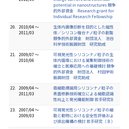
potential in nanostructures 競争
的外部資金 Research grant for
Individual Research Fellowship
20.
2010/04 ～
生体内画像診断を目的とした磁性
2011/03
体／シリコン複合ナノ粒子の創製
競争的外部資金 財団法人 池谷
科学技術振興財団 研究助成
21.
2009/07 ～
可視発光性シリコンナノ粒子の生
2010/06
体内循環における凝集制御技術の
確立と医療応用への基礎検討 競争
的外部資金 財団法人 村田学術
振興財団 研究助成
22.
2009/04 ～
癌細胞標識用シリコンナノ粒子の
2011/03
表面修飾技術確立による細胞認識
性向上と発光機能制御 若手研究B
23.
2007/04 ～
可視発光性シリコンナノ粒子の細
2009/03
胞と動物における安全性評価およ
び排出機構の検討 若手研究（ B ）