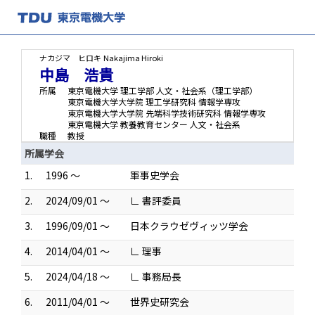
ナカジマ ヒロキ
Nakajima Hiroki
中島 浩貴
所属
東京電機大学 理工学部 人文・社会系（理工学部）
東京電機大学大学院 理工学研究科 情報学専攻
東京電機大学大学院 先端科学技術研究科 情報学専攻
東京電機大学 教養教育センター 人文・社会系
職種
教授
所属学会
1.
1996 ～
軍事史学会
2.
2024/09/01 ～
∟ 書評委員
3.
1996/09/01 ～
日本クラウゼヴィッツ学会
4.
2014/04/01 ～
∟ 理事
5.
2024/04/18 ～
∟ 事務局長
6.
2011/04/01 ～
世界史研究会