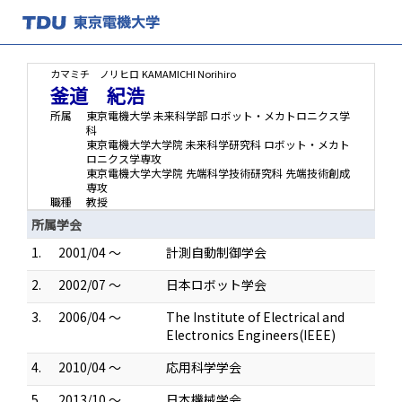
カマミチ ノリヒロ
KAMAMICHI Norihiro
釜道 紀浩
所属
東京電機大学 未来科学部 ロボット・メカトロニクス学
科
東京電機大学大学院 未来科学研究科 ロボット・メカト
ロニクス学専攻
東京電機大学大学院 先端科学技術研究科 先端技術創成
専攻
職種
教授
所属学会
1.
2001/04 ～
計測自動制御学会
2.
2002/07 ～
日本ロボット学会
3.
2006/04 ～
The Institute of Electrical and
Electronics Engineers(IEEE)
4.
2010/04 ～
応用科学学会
5.
2013/10 ～
日本機械学会