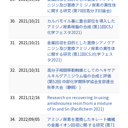
ニジン及び置換アミ ジノ尿素の異性体
に関する研究 (第70回高分子討論会)
30.
2021/10/21
カルバモイル基に重合部位を導入した
アミジノ尿素樹脂の合成 (第11回CSJ
化学フェスタ2021)
31.
2021/10/21
金属回収を目的とした置換シアノグア
ニジン及び置換アミジノ尿素の異性体
に関する研究 (第11回CSJ化学フェス
タ2021)
32.
2021/10/31
高分子相間移動触媒としてのヘキサア
ルキルグアニジウム塩の合成と評価
(第52回 中部化学関係学協会支部連合
秋季大会（静岡）)
33.
2021/12/16
Research on recovering In using
amidinourea resin from a mixture
of In and Sn (Pacifichem 2021)
34.
2022/09/05
アミジノ尿素を置換したキレート繊維
の金属イオン回収に関 する研究 (第71