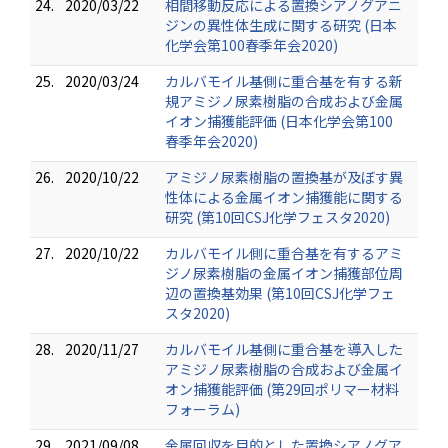
24.
2020/03/22
相間移動反応による置換シアノグアニ
ジンの異性体生成に関する研究 (日本
化学会第100春季年会2020)
25.
2020/03/24
カルバモイル基側に重合基を有する新
規アミジノ尿素樹脂の合成および金属
イオン捕獲能評価 (日本化学会第100
春季年会2020)
26.
2020/10/22
アミジノ尿素樹脂の置換基が及ぼす異
性体による金属イオン捕獲能に関する
研究 (第10回CSJ化学フェスタ2020)
27.
2020/10/22
カルバモイル側に重合基を有するアミ
ジノ尿素樹脂の金属イオン捕獲部位周
辺の置換基効果 (第10回CSJ化学フェ
スタ2020)
28.
2020/11/27
カルバモイル基側に重合基を導入した
アミジノ尿素樹脂の合成および金属イ
オン捕獲能評価 (第29回ポリマー材料
フォーラム)
29.
2021/09/08
金属回収を目的とした置換シアノグア