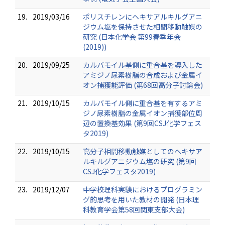
19.
2019/03/16
ポリスチレンにヘキサアルキルグアニ
ジウム塩を保持させた相間移動触媒の
研究 (日本化学会 第99春季年会
(2019))
20.
2019/09/25
カルバモイル基側に重合基を導入した
アミジノ尿素樹脂の合成および金属イ
オン捕獲能評価 (第68回高分子討論会)
21.
2019/10/15
カルバモイル側に重合基を有するアミ
ジノ尿素樹脂の金属イオン捕獲部位周
辺の置換基効果 (第9回CSJ化学フェス
タ2019)
22.
2019/10/15
高分子相間移動触媒としてのヘキサア
ルキルグアニジウム塩の研究 (第9回
CSJ化学フェスタ2019)
23.
2019/12/07
中学校理科実験におけるプログラミン
グ的思考を用いた教材の開発 (日本理
科教育学会第58回関東支部大会)