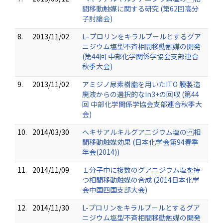
間移動触媒に関する研究 (第62回高分
子討論会)
8.
2013/11/02
L–プロリンをキラルプールとするグア
ニジウム塩型不斉相間移動触媒の開発
(第44回 中部化学関係学協会支部連合
秋季大会)
9.
2013/11/02
アミジノ尿素樹脂を用いたITO 膜製造
廃液からの選択的なIn3+の回収 (第44
回 中部化学関係学協会支部連合秋季大
会)
10.
2014/03/30
へキサアルキルグアニジウム塩の 相
間移動触媒効果 (日本化学会第94春季
年会(2014))
11.
2014/11/09
１分子中に複数のグアニジウム塩を持
つ相間移動触媒の合成 (2014日本化学
会中国四国支部大会)
12.
2014/11/30
L-プロリンをキラルプールとするグア
ニジウム塩型不斉相間移動触媒の開発