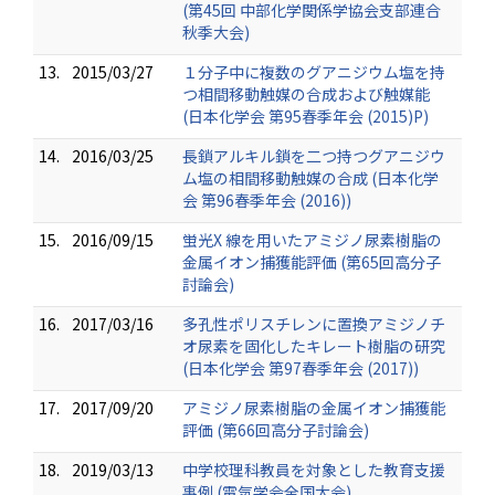
(第45回 中部化学関係学協会支部連合
秋季大会)
13.
2015/03/27
１分子中に複数のグアニジウム塩を持
つ相間移動触媒の合成および触媒能
(日本化学会 第95春季年会 (2015)P)
14.
2016/03/25
長鎖アルキル鎖を二つ持つグアニジウ
ム塩の相間移動触媒の合成 (日本化学
会 第96春季年会 (2016))
15.
2016/09/15
蛍光X 線を用いたアミジノ尿素樹脂の
金属イオン捕獲能評価 (第65回高分子
討論会)
16.
2017/03/16
多孔性ポリスチレンに置換アミジノチ
オ尿素を固化したキレート樹脂の研究
(日本化学会 第97春季年会 (2017))
17.
2017/09/20
アミジノ尿素樹脂の金属イオン捕獲能
評価 (第66回高分子討論会)
18.
2019/03/13
中学校理科教員を対象とした教育支援
事例 (電気学会全国大会)