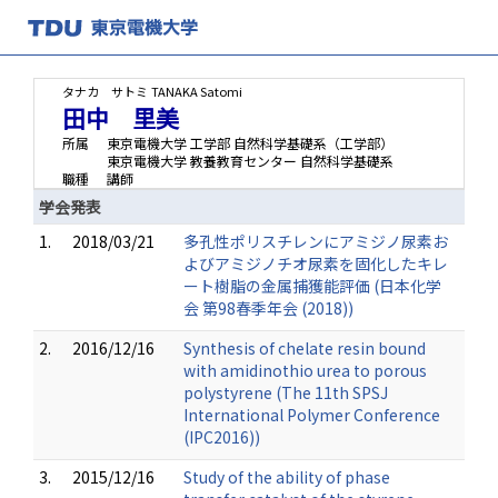
タナカ サトミ
TANAKA Satomi
田中 里美
所属
東京電機大学 工学部 自然科学基礎系（工学部）
東京電機大学 教養教育センター 自然科学基礎系
職種
講師
学会発表
1.
2018/03/21
多孔性ポリスチレンにアミジノ尿素お
よびアミジノチオ尿素を固化したキレ
ート樹脂の金属捕獲能評価 (日本化学
会 第98春季年会 (2018))
2.
2016/12/16
Synthesis of chelate resin bound
with amidinothio urea to porous
polystyrene (The 11th SPSJ
International Polymer Conference
(IPC2016))
3.
2015/12/16
Study of the ability of phase