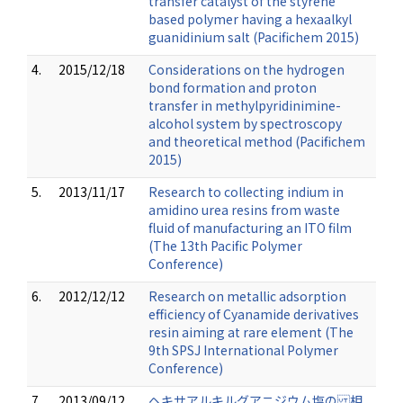
transfer catalyst of the styrene
based polymer having a hexaalkyl
guanidinium salt (Pacifichem 2015)
4.
2015/12/18
Considerations on the hydrogen
bond formation and proton
transfer in methylpyridinimine-
alcohol system by spectroscopy
and theoretical method (Pacifichem
2015)
5.
2013/11/17
Research to collecting indium in
amidino urea resins from waste
fluid of manufacturing an ITO film
(The 13th Pacific Polymer
Conference)
6.
2012/12/12
Research on metallic adsorption
efficiency of Cyanamide derivatives
resin aiming at rare element (The
9th SPSJ International Polymer
Conference)
7.
2013/09/12
ヘキサアルキルグアニジウム塩の 相