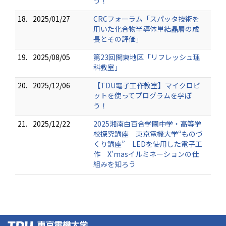
う！
18.
2025/01/27
CRCフォーラム「スパッタ技術を
用いた化合物半導体単結晶層の成
長とその評価」
19.
2025/08/05
第23回関東地区「リフレッシュ理
科教室」
20.
2025/12/06
【TDU電子工作教室】マイクロビ
ットを使ってプログラムを学ぼ
う！
21.
2025/12/22
2025湘南白百合学園中学・高等学
校探究講座 東京電機大学“ものづ
くり講座” LEDを使用した電子工
作 X’masイルミネーションの仕
組みを知ろう