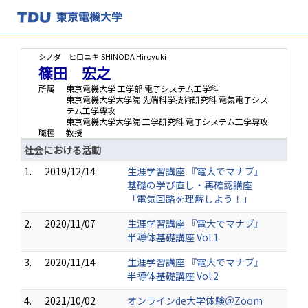
シノダ ヒロユキ
SHINODA Hiroyuki
篠田 宏之
所属
東京電機大学 工学部 電子システム工学科
東京電機大学大学院 先端科学技術研究科 電気電子シス
テム工学専攻
東京電機大学大学院 工学研究科 電子システム工学専攻
職種
教授
社会における活動
1.
2019/12/14
生涯学習講座 『電大でマナブ』
基礎の学び直し・再確認講座
「電気回路を理解しよう！」
2.
2020/11/07
生涯学習講座 『電大でマナブ』
半導体基礎講座 Vol.1
3.
2020/11/14
生涯学習講座 『電大でマナブ』
半導体基礎講座 Vol.2
4.
2021/10/02
オンラインde大学体験＠Zoom