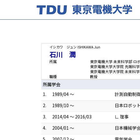
イシカワ ジュン
ISHIKAWA Jun
石川 潤
所属
東京電機大学 未来科学部 ロ
東京電機大学大学院 先端科学
東京電機大学大学院 未来科
職種
教授
所属学会
1.
1989/04 ～
計測自動制
2.
1989/10 ～
日本ロボッ
3.
2014/04 ～ 2016/03
∟ 理事
4.
2004/01 ～
日本機械学
5.
2007/12 ～
電気学会