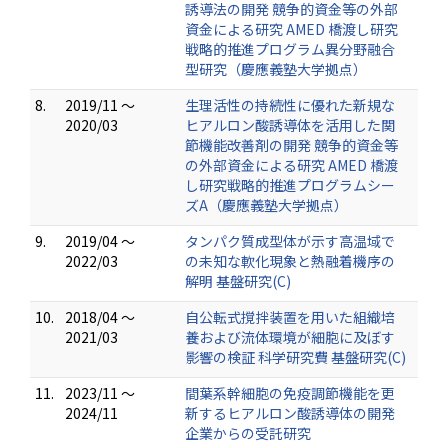
誘導法の開発 競争的資金等の外部
資金による研究 AMED 橋渡し研究
戦略的推進プログラム異分野融合
型研究（慶應義塾大学拠点）
8.
2019/11 ～
生理活性の持続性に優れた新規な
2020/03
ヒアルロン酸誘導体を活用した関
節機能改善剤の開発 競争的資金等
の外部資金による研究 AMED 橋渡
し研究戦略的推進プログラムシー
ズA（慶應義塾大学拠点）
9.
2019/04 ～
タンパク質成型体が示す高温域で
2022/03
の未知な軟化現象と熱融着機序の
解明 基盤研究(C)
10.
2018/04 ～
自公転式撹拌装置を用いた組織培
2021/03
養および流体環境が細胞に及ぼす
影響の検証 科学研究費 基盤研究(C)
11.
2023/11 ～
間葉系幹細胞の免疫調節機能を更
2024/11
新するヒアルロン酸誘導体の開発
企業からの受託研究