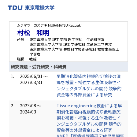
ムラマツ カズアキ
MURAMATSU Kazuaki
村松 和明
所属
東京電機大学 理工学部 理工学科 生命科学系
東京電機大学大学院 理工学研究科 生命理工学専攻
東京電機大学大学院 先端科学技術研究科 物質生命理工
学専攻
職種
教授
研究課題・受託研究・科研費
1.
2025/06/01 ～
早期消化管癌内視鏡的切除後の潰
2027/03/31
瘍を被覆・補強する生体吸収性イ
ンジェクタブルゲルの開発 競争的
資金等の外部資金による研究
2.
2023/08 ～
Tissue engineering技術による早
2024/03
期消化管癌内視鏡的切除後粘膜欠
損を被覆・補強する生体吸収性イ
ンジェクタブルゲルの開発 競争的
資金等の外部資金による研究
AMED「医療機器等研究成果展開事