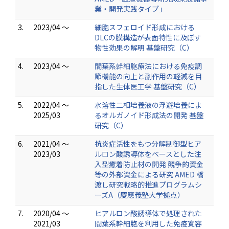
業・開発実践タイプ」
3.
2023/04 ～
細胞スフェロイド形成における
DLCの膜構造が表面特性に及ぼす
物性効果の解明 基盤研究（C）
4.
2023/04 ～
間葉系幹細胞療法における免疫調
節機能の向上と副作用の軽減を目
指した生体医工学 基盤研究（C）
5.
2022/04 ～
水溶性二相培養液の浮遊培養によ
2025/03
るオルガノイド形成法の開発 基盤
研究（C）
6.
2021/04 ～
抗炎症活性をもつ分解制御型ヒア
2023/03
ルロン酸誘導体をベースとした注
入型癒着防止材の開発 競争的資金
等の外部資金による研究 AMED 橋
渡し研究戦略的推進プログラムシ
ーズA（慶應義塾大学拠点）
7.
2020/04 ～
ヒアルロン酸誘導体で処理された
2021/03
間葉系幹細胞を利用した免疫寛容