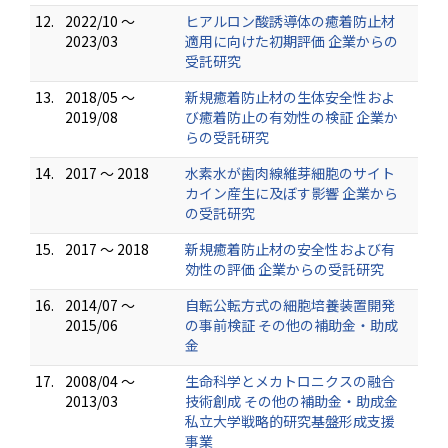
12.
2022/10 ～
ヒアルロン酸誘導体の癒着防止材
2023/03
適用に向けた初期評価 企業からの
受託研究
13.
2018/05 ～
新規癒着防止材の生体安全性およ
2019/08
び癒着防止の有効性の検証 企業か
らの受託研究
14.
2017 ～ 2018
水素水が歯肉線維芽細胞のサイト
カイン産生に及ぼす影響 企業から
の受託研究
15.
2017 ～ 2018
新規癒着防止材の安全性および有
効性の評価 企業からの受託研究
16.
2014/07 ～
自転公転方式の細胞培養装置開発
2015/06
の事前検証 その他の補助金・助成
金
17.
2008/04 ～
生命科学とメカトロニクスの融合
2013/03
技術創成 その他の補助金・助成金
私立大学戦略的研究基盤形成支援
事業