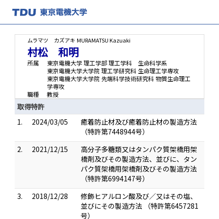
ムラマツ カズアキ
MURAMATSU Kazuaki
村松 和明
所属
東京電機大学 理工学部 理工学科 生命科学系
東京電機大学大学院 理工学研究科 生命理工学専攻
東京電機大学大学院 先端科学技術研究科 物質生命理工
学専攻
職種
教授
取得特許
1.
2024/03/05
癒着防止材及び癒着防止材の製造方法
（特許第7448944号）
2.
2021/12/15
高分子多糖類又はタンパク質架橋用架
橋剤及びその製造方法、並びに、タン
パク質架橋用架橋剤及びその製造方法
（特許第6994147号）
3.
2018/12/28
修飾ヒアルロン酸及び／又はその塩、
並びにその製造方法 （特許第6457281
号）