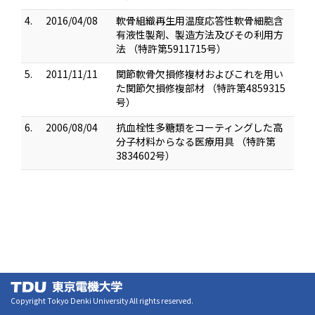
4.
2016/04/08
軟骨組織再生用温度応答性軟骨細胞含
有液性製剤、製造方法及びその利用方
法 （特許第5911715号）
5.
2011/11/11
関節軟骨欠損修複材およびこれを用い
た関節欠損修複部材 （特許第4859315
号）
6.
2006/08/04
抗血栓性多糖類をコーティングした高
分子材料からなる医療用具 （特許第
3834602号）
Copyright Tokyo Denki University All rights reserved.