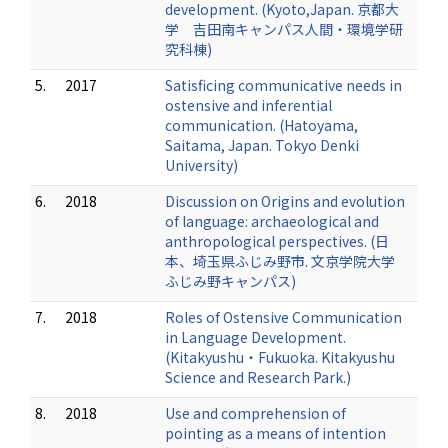
development. (Kyoto,Japan. 京都大
学 吉田南キャンパス人間・環境学研
究科棟)
5.
2017
Satisficing communicative needs in
ostensive and inferential
communication. (Hatoyama,
Saitama, Japan. Tokyo Denki
University)
6.
2018
Discussion on Origins and evolution
of language: archaeological and
anthropological perspectives. (日
本、埼玉県ふじみ野市. 文京学院大学
ふじみ野キャンパス)
7.
2018
Roles of Ostensive Communication
in Language Development.
(Kitakyushu・Fukuoka. Kitakyushu
Science and Research Park.)
8.
2018
Use and comprehension of
pointing as a means of intention