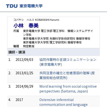
コバヤシ ハルミ
KOBAYASHI Harumi
小林 春美
所属
東京電機大学 理工学部 理工学科 情報システムデザイ
ン学系
東京電機大学大学院 先端科学技術研究科 情報学専攻
東京電機大学大学院 理工学研究科 情報学専攻
職種
特定教授
講師・講演
1.
2012/09/03
協同作業時の言語コミュニケーション
(東京電機大学)
2.
2013/01/25
共同注意の確立と他者意図の理解 (産
業技術総合研究所)
3.
2014/06/29
Word learning from social cognitive
perspectives (Saitama, Japan)
4.
2017
Ostensive-inferential
communication and language