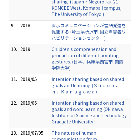
sharing. (Japan・Meguro-ku. 21
KOMCEE West, Komaba I campus,
The University of Tokyo.)
9.
2018
直示コミュニケーションが言語発達を
促進する (埼玉県所沢市. 国立障害者リ
ハビリテーションセンター)
10.
2019
Children's comprehension and
production of different pointing
gestures. (日本、兵庫県西宮市. 関西
学院大学)
11.
2019/05
Intention sharing based on shared
goals and learning (Ｓｈｏｕｎａ
ｎ，Ｋａｎａｇａｗａ)
12.
2019/06
Intention sharing based on shared
goals and word learning (Okinawa
Institute of Science and Technology
Graduate University)
13.
2019/07/05
The nature of human
communication from