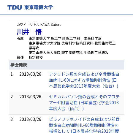
カワイ サトル
KAWAI Satoru
川井 悟
所属
東京電機大学 理工学部 理工学科 生命科学系
東京電機大学大学院 先端科学技術研究科 物質生命理工
学専攻
東京電機大学大学院 理工学研究科 生命理工学専攻
職種
特定教授
学会発表
1.
2013/03/26
アクリドン類の合成および全骨髄性白
血病HL-60に対する増殖抑制活性 (日
本農芸化学会2013年度大会（仙台）)
2.
2013/03/26
セミカルバゾン類の合成とそのプロテ
アーゼ阻害活性 (日本農芸化学会2013
年度大会（仙台）)
3.
2013/03/26
ピラノフラボノイドの合成および前骨
髄性白血病細胞HL-60増殖抑制活性を
指標として (日本農芸化学会2013年度