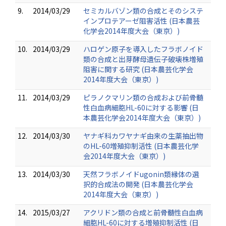
9.
2014/03/29
セミカルバゾン類の合成とそのシステ
インプロテアーゼ阻害活性 (日本農芸
化学会2014年度大会（東京）)
10.
2014/03/29
ハロゲン原子を導入したフラボノイド
類の合成と出芽酵母遺伝子破壊株増殖
阻害に関する研究 (日本農芸化学会
2014年度大会（東京）)
11.
2014/03/29
ピラノクマリン類の合成および前骨髄
性白血病細胞HL-60に対する影響 (日
本農芸化学会2014年度大会（東京）)
12.
2014/03/30
ヤナギ科カワヤナギ由来の生薬抽出物
のHL-60増殖抑制活性 (日本農芸化学
会2014年度大会（東京）)
13.
2014/03/30
天然フラボノイドugonin類縁体の選
択的合成法の開発 (日本農芸化学会
2014年度大会（東京）)
14.
2015/03/27
アクリドン類の合成と前骨髄性白血病
細胞HL-60に対する増殖抑制活性 (日