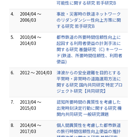
可能性に関する研究 若手研究B
4.
2004/04 ～
事故・災害時の鉄道ネットワーク
2006/03
のリダンダンシー性向上方策に関
する研究 若手研究B
5.
2010/04 ～
都市鉄道の所要時間信頼性向上に
2014/03
起因する利用者便益の計測手法に
関する研究 基盤研究（C) キーワー
ド(鉄道、所要時間信頼性、利用者
便益)
6.
2012 ～ 2014/03
津波からの安全避難を目的とする
平常時・非常時の道路運用方法に
関する研究 国内共同研究 特定プロ
ジェクト研究【共同研究】
7.
2013/04 ～
認知所要時間の異質性を考慮した
2015/03
出発時刻決定行動に関する研究 機
関内共同研究 一般研究課題
8.
2014/04 ～
個人間異質性を考慮した都市鉄道
2017/03
の旅行時間信頼性向上便益の推計