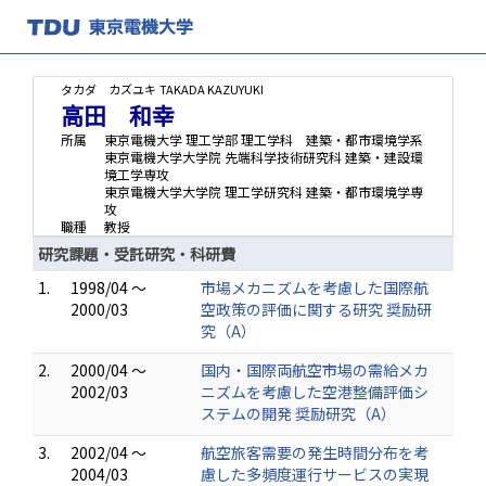
タカダ カズユキ
TAKADA KAZUYUKI
高田 和幸
所属
東京電機大学 理工学部 理工学科 建築・都市環境学系
東京電機大学大学院 先端科学技術研究科 建築・建設環
境工学専攻
東京電機大学大学院 理工学研究科 建築・都市環境学専
攻
職種
教授
研究課題・受託研究・科研費
1.
1998/04 ～
市場メカニズムを考慮した国際航
2000/03
空政策の評価に関する研究 奨励研
究（A）
2.
2000/04 ～
国内・国際両航空市場の需給メカ
2002/03
ニズムを考慮した空港整備評価シ
ステムの開発 奨励研究（A）
3.
2002/04 ～
航空旅客需要の発生時間分布を考
2004/03
慮した多頻度運行サービスの実現