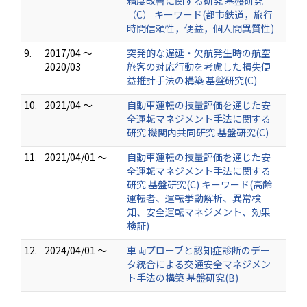
精度改善に関する研究 基盤研究
（C） キーワード(都市鉄道，旅行
時間信頼性，便益，個人間異質性)
9.
2017/04 ～
突発的な遅延・欠航発生時の航空
2020/03
旅客の対応行動を考慮した損失便
益推計手法の構築 基盤研究(C)
10.
2021/04 ～
自動車運転の技量評価を通じた安
全運転マネジメント手法に関する
研究 機関内共同研究 基盤研究(C)
11.
2021/04/01 ～
自動車運転の技量評価を通じた安
全運転マネジメント手法に関する
研究 基盤研究(C) キーワード(高齢
運転者、運転挙動解析、異常検
知、安全運転マネジメント、効果
検証)
12.
2024/04/01 ～
車両プローブと認知症診断のデー
タ統合による交通安全マネジメン
ト手法の構築 基盤研究(B)