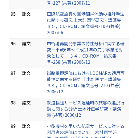
号-127 (共著) 2007/11
95.
論文
国際航空旅客の空港間純流動の推計手法
に関する研究 土木計画学研究・講演集
３５，CD-ROM，論文番号-109 (共著)
2007/06
96.
論文
市街地再開発事業の特性分析に関する研
究－平成6年～平成11年の完了事業を対
象として－ ３４，CD-ROM，論文番
号-258 (共著) 2006/12
97.
論文
街路景観評価におけるLOGMAPの適用可
能性に関する研究 土木計画学・講演集
３４，CD-ROM，論文番号-210 (共著)
2006/12
98.
論文
鉄道輸送サービス遅延時の旅客の選択行
動に関する分析 土木計画学研究・講演
集 (共著) 2006/12
99.
論文
小型機材を用いた航空サービスに対する
利用者の評価について 土木計画学研