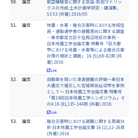
50.
論文
航空機騒音に関する受益-負担マトリッ
クスの作成 土木計画学研究・講演集，
53 53 (共著) 2016/05
51.
論文
地震・水害・複合災害時における地域住
民・通勤通学者の避難意向に関する調査
―東京都足立区千住周辺地区の事例―
日本地震工学会論文集 特集号「巨大都
市における地震・水害等による複合災害
対策の現状と課題」 16 (5),69-82頁 (共
著) 2016
52.
論文
自動車を用いた津波避難の評価～東日本
大震災で被災した宮城県気仙沼市を事例
として～ 日本地震工学会論文集 特集号
「第14回日本地震工学シンポジウム」そ
の4 16 (8),135-144頁 (共著) 2016
53.
論文
複合災害時における避難に関する意識分
析 日本地震工学会論文集 16 (2),12-26頁
(共著) 2016