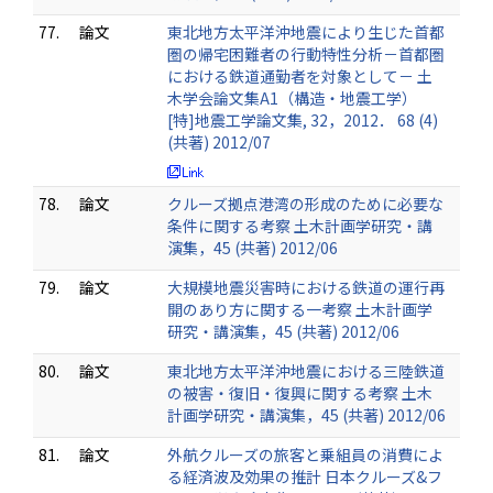
77.
論文
東北地方太平洋沖地震により生じた首都
圏の帰宅困難者の行動特性分析－首都圏
における鉄道通勤者を対象として－ 土
木学会論文集A1（構造・地震工学）
[特]地震工学論文集, 32，2012． 68 (4)
(共著) 2012/07
78.
論文
クルーズ拠点港湾の形成のために必要な
条件に関する考察 土木計画学研究・講
演集，45 (共著) 2012/06
79.
論文
大規模地震災害時における鉄道の運行再
開のあり方に関する一考察 土木計画学
研究・講演集，45 (共著) 2012/06
80.
論文
東北地方太平洋沖地震における三陸鉄道
の被害・復旧・復興に関する考察 土木
計画学研究・講演集，45 (共著) 2012/06
81.
論文
外航クルーズの旅客と乗組員の消費によ
る経済波及効果の推計 日本クルーズ&フ