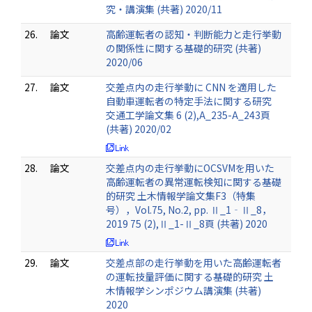
究・講演集 (共著) 2020/11
26.
論文
高齢運転者の認知・判断能力と走行挙動
の関係性に関する基礎的研究 (共著)
2020/06
27.
論文
交差点内の走行挙動に CNN を適用した
自動車運転者の特定手法に関する研究
交通工学論文集 6 (2),A_235-A_243頁
(共著) 2020/02
28.
論文
交差点内の走行挙動にOCSVMを用いた
高齢運転者の異常運転検知に関する基礎
的研究 土木情報学論文集F3（特集
号），Vol.75, No.2, pp. Ⅱ_1‐Ⅱ_8，
2019 75 (2),Ⅱ_1-Ⅱ_8頁 (共著) 2020
29.
論文
交差点部の走行挙動を用いた高齢運転者
の運転技量評価に関する基礎的研究 土
木情報学シンポジウム講演集 (共著)
2020