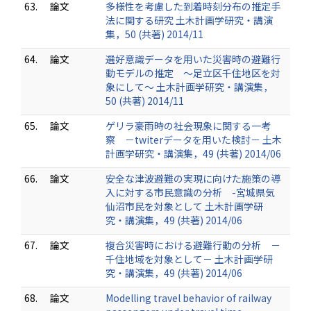
63.
論文
多様性を考慮した到着時刻分布の推定手
法に関する研究 土木計画学研究・講演
集，50 (共著) 2014/11
64.
論文
選好意識データを用いた災害時の避難行
動モデルの推定 ～足立区千住地区を対
象にして～ 土木計画学研究・講演集，
50 (共著) 2014/11
65.
論文
ゲリラ豪雨時の社会現象に関する一考
察 －twiterデータを用いた検討－ 土木
計画学研究・講演集，49 (共著) 2014/06
66.
論文
安全な津波避難の実現に向けた施策の導
入に対する市民意識の分析 -宮城県気
仙沼市民を対象として 土木計画学研
究・講演集，49 (共著) 2014/06
67.
論文
複合災害時における避難行動の分析 －
千住地域を対象として－ 土木計画学研
究・講演集，49 (共著) 2014/06
68.
論文
Modelling travel behavior of railway