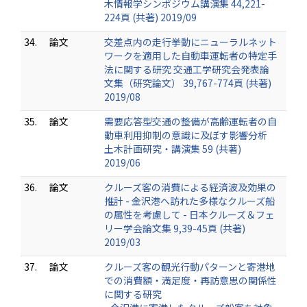
木情報学シンポジウム講演集 44,221-
224頁 (共著) 2019/09
34.
論文
交差点内の走行挙動にニューラルネット
ワークを適用した自動車運転者の特定手
法に関する研究 交通工学研究会発表論
文集（研究論文） 39,767-774頁 (共著)
2019/08
35.
論文
需要応答型交通の整備が高齢運転者の自
動車利用抑制の意識に及ぼす影響分析
土木計画研究・講演集 59 (共著)
2019/06
36.
論文
クルーズ客の消費による経済波及効果の
推計 - 金沢港へ訪れた多様なクルーズ船
の属性を考慮して - 日本クルーズ＆フェ
リー学会論文集 9,39-45頁 (共著)
2019/03
37.
論文
クルーズ客の観光行動パターンと寄港地
での消費額・満足度・再訪意思の関係性
に関する研究