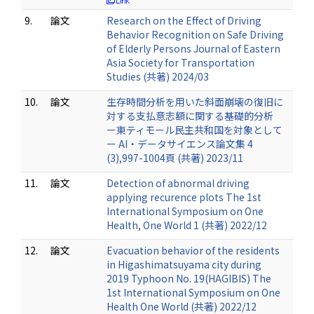
9.
論文
Research on the Effect of Driving
Behavior Recognition on Safe Driving
of Elderly Persons Journal of Eastern
Asia Society for Transportation
Studies (共著) 2024/03
10.
論文
生存時間分析を用いた斜面崩壊の復旧に
対する支払意志額に関する基礎的分析
ー東ティモール民主共和国を対象として
ー AI・データサイエンス論文集 4
(3),997-1004頁 (共著) 2023/11
11.
論文
Detection of abnormal driving
applying recurence plots The 1st
International Symposium on One
Health, One World 1 (共著) 2022/12
12.
論文
Evacuation behavior of the residents
in Higashimatsuyama city during
2019 Typhoon No. 19(HAGIBIS) The
1st International Symposium on One
Health One World (共著) 2022/12