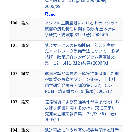
究・論文集 23 (2),585-590 (単著)
2006/09
100.
論文
アジアの主要空港におけるトランジット
旅客の流動特性に関する分析 土木計画
学研究・講演集 33 (共著) 2006/06
101.
論文
鉄道サービスの信頼性向上効果を考慮し
たネットワーク整備手法について， 鉄道
技術・政策連合シンポジウム講演論文
集， 12，,411-312 (共著) 2006/01
102.
論文
運賃水準と需要の不確実性を考慮した航
空事業の投資オプション価値， 土木計
画学研究発表会・講演集， 32， CD-
ROM，論文番号-279 (単著) 2005/12
103.
論文
道路環境および交通条件が車頭間隔にお
よぼす影響に関する分析， 交通工学研
究発表会論文報告集， 25,33-36 (共著)
2005/10
104.
論文
鉄道事故に伴う旅客の損失時間の推計手