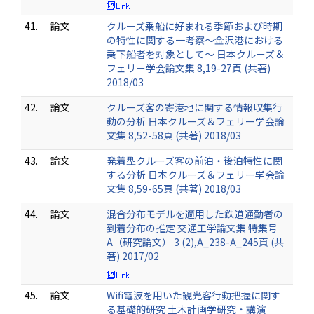
41.
論文
クルーズ乗船に好まれる季節および時期
の特性に関する一考察～金沢港における
乗下船者を対象として～ 日本クルーズ＆
フェリー学会論文集 8,19-27頁 (共著)
2018/03
42.
論文
クルーズ客の寄港地に関する情報収集行
動の分析 日本クルーズ＆フェリー学会論
文集 8,52-58頁 (共著) 2018/03
43.
論文
発着型クルーズ客の前泊・後泊特性に関
する分析 日本クルーズ＆フェリー学会論
文集 8,59-65頁 (共著) 2018/03
44.
論文
混合分布モデルを適用した鉄道通勤者の
到着分布の推定 交通工学論文集 特集号
A（研究論文） 3 (2),A_238-A_245頁 (共
著) 2017/02
45.
論文
Wifi電波を用いた観光客行動把握に関す
る基礎的研究 土木計画学研究・講演