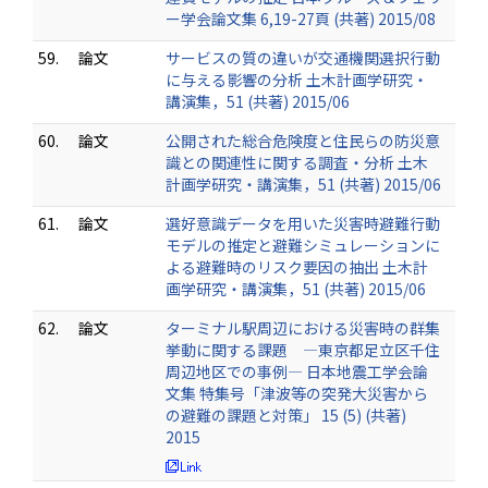
ー学会論文集 6,19-27頁 (共著) 2015/08
59.
論文
サービスの質の違いが交通機関選択行動
に与える影響の分析 土木計画学研究・
講演集，51 (共著) 2015/06
60.
論文
公開された総合危険度と住民らの防災意
識との関連性に関する調査・分析 土木
計画学研究・講演集，51 (共著) 2015/06
61.
論文
選好意識データを用いた災害時避難行動
モデルの推定と避難シミュレーションに
よる避難時のリスク要因の抽出 土木計
画学研究・講演集，51 (共著) 2015/06
62.
論文
ターミナル駅周辺における災害時の群集
挙動に関する課題 ―東京都足立区千住
周辺地区での事例― 日本地震工学会論
文集 特集号「津波等の突発大災害から
の避難の課題と対策」 15 (5) (共著)
2015