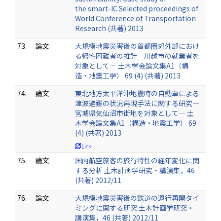
the smart-IC Selected proceedings of
World Conference of Transportation
Research (共著) 2013
73.
論文
大規模地震災害後の首都圏郊外部におけ
る帰宅困難者の推計－川越市の就業者を
対象として－ 土木学会論文集A1（構
造・地震工学） 69 (4) (共著) 2013
74.
論文
東北地方太平洋沖地震時の自動車による
津波避難の状況再現手法に関する研究―
宮城県気仙沼市街地を対象として― 土
木学会論文集A1（構造・地震工学） 69
(4) (共著) 2013
75.
論文
国内航空旅客の旅行特性の経年変化に関
する分析 土木計画学研究・講演集，46
(共著) 2012/11
76.
論文
大規模地震災害後の鉄道の運行再開タイ
ミングに関する研究 土木計画学研究・
講演集，46 (共著) 2012/11