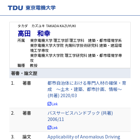
タカダ カズユキ
TAKADA KAZUYUKI
高田 和幸
所属
東京電機大学 理工学部 理工学科 建築・都市環境学系
東京電機大学大学院 先端科学技術研究科 建築・建設環
境工学専攻
東京電機大学大学院 理工学研究科 建築・都市環境学専
攻
職種
教授
著書・論文歴
1.
著書
都市自治体における専門人材の確保・育
成 ～土木・建築、都市計画、情報～
(共著) 2020/03
2.
著書
バスサービスハンドブック (共著)
2006/11
3.
論文
Applicability of Anomalous Driving