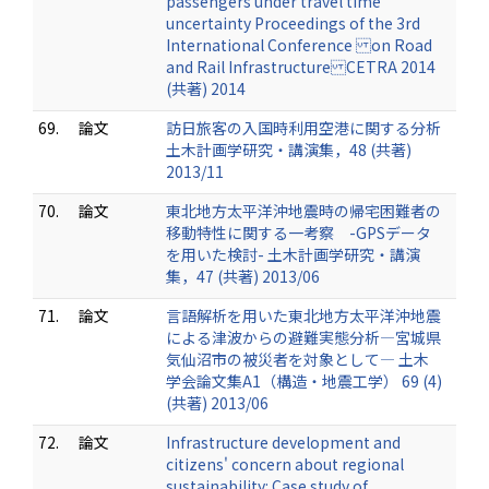
passengers under travel time
uncertainty Proceedings of the 3rd
International Conference on Road
and Rail Infrastructure CETRA 2014
(共著) 2014
69.
論文
訪日旅客の入国時利用空港に関する分析
土木計画学研究・講演集，48 (共著)
2013/11
70.
論文
東北地方太平洋沖地震時の帰宅困難者の
移動特性に関する一考察 -GPSデータ
を用いた検討- 土木計画学研究・講演
集，47 (共著) 2013/06
71.
論文
言語解析を用いた東北地方太平洋沖地震
による津波からの避難実態分析―宮城県
気仙沼市の被災者を対象として― 土木
学会論文集A1（構造・地震工学） 69 (4)
(共著) 2013/06
72.
論文
Infrastructure development and
citizens' concern about regional
sustainability: Case study of