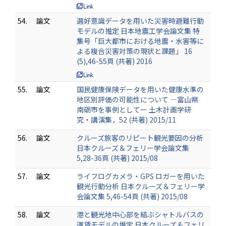
54.
論文
選好意識データを用いた災害時避難行動
モデルの推定 日本地震工学会論文集 特
集号「巨大都市における地震・水害等に
よる複合災害対策の現状と課題」 16
(5),46-55頁 (共著) 2016
55.
論文
国民健康保険データを用いた健康水準の
地区別評価の可能性について ―富山県
南砺市を事例としてー 土木計画学研
究・講演集，52 (共著) 2015/11
56.
論文
クルーズ旅客のリピート観光要因の分析
日本クルーズ＆フェリー学会論文集
5,28-36頁 (共著) 2015/08
57.
論文
ライフログカメラ・GPS ロガーを用いた
観光行動分析 日本クルーズ＆フェリー学
会論文集 5,46-54頁 (共著) 2015/08
58.
論文
港と観光地中心部を結ぶシャトルバスの
運賃モデルの推定 日本クルーズ＆フェリ