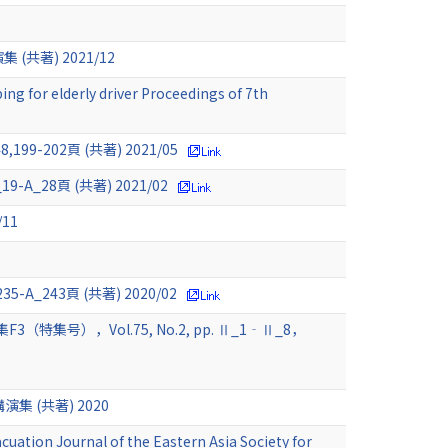
著) 2021/12
ng for elderly driver Proceedings of 7th
02頁 (共著) 2021/05
28頁 (共著) 2021/02
11
243頁 (共著) 2020/02
，Vol.75, No.2, pp. Ⅱ_1‐Ⅱ_8，
(共著) 2020
uation Journal of the Eastern Asia Society for