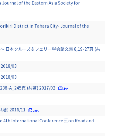
Journal of the Eastern Asia Society for
ikiri District in Tahara City- Journal of the
クルーズ＆フェリー学会論文集 8,19-27頁 (共
18/03
18/03
245頁 (共著) 2017/02
 2016/11
 the 4th International Conference on Road and