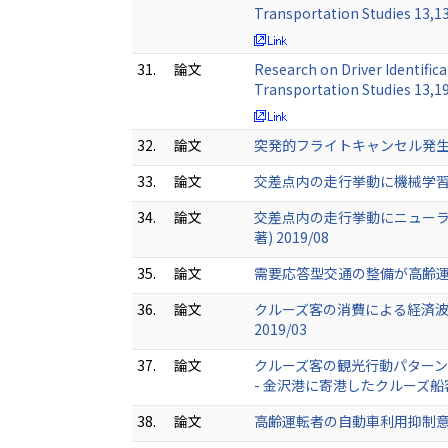
Transportation Studies 13,
31.
論文
Research on Driver Identific
Transportation Studies 13,
32.
論文
突発的フライトキャンセル発生時の
33.
論文
交差点内の走行挙動に機械学習を適
34.
論文
交差点内の走行挙動にニューラル
著) 2019/08
35.
論文
需要応答型交通の整備が高齢運転者
36.
論文
クルーズ客の消費による経済波及効
2019/03
37.
論文
クルーズ客の観光行動パター
- 金沢港に寄港したクルーズ船客を
38.
論文
高齢運転者の自動車利用抑制意識