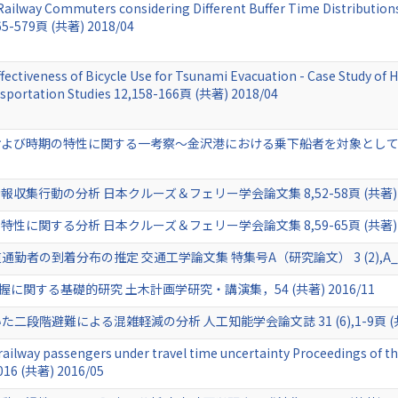
ailway Commuters considering Different Buffer Time Distributions 
565-579頁 (共著) 2018/04
ectiveness of Bicycle Use for Tsunami Evacuation - Case Study of Hor
ansportation Studies 12,158-166頁 (共著) 2018/04
び時期の特性に関する一考察～金沢港における乗下船者を対象として～ 日本
集行動の分析 日本クルーズ＆フェリー学会論文集 8,52-58頁 (共著) 20
に関する分析 日本クルーズ＆フェリー学会論文集 8,59-65頁 (共著) 20
の到着分布の推定 交通工学論文集 特集号A（研究論文） 3 (2),A_238-A_
に関する基礎的研究 土木計画学研究・講演集，54 (共著) 2016/11
階避難による混雑軽減の分析 人工知能学会論文誌 31 (6),1-9頁 (共著)
f railway passengers under travel time uncertainty Proceedings of
2016 (共著) 2016/05