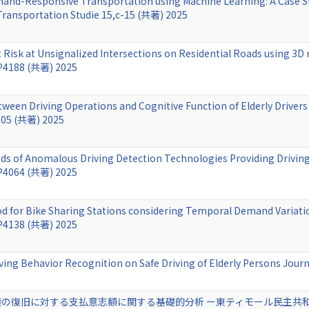
and-Responsive Transportation using Machine Learning: A Case S
 Transportation Studie 15,c-15 (共著) 2025
t Risk at Unsignalized Intersections on Residential Roads using 3D 
PP4188 (共著) 2025
ween Driving Operations and Cognitive Function of Elderly Drivers 
105 (共著) 2025
s of Anomalous Driving Detection Technologies Providing Driving S
PP4064 (共著) 2025
od for Bike Sharing Stations considering Temporal Demand Variation
PP4138 (共著) 2025
iving Behavior Recognition on Safe Driving of Elderly Persons Journ
の復旧に対する支払意志額に関する基礎的分析 ー東ティモール民主共和国