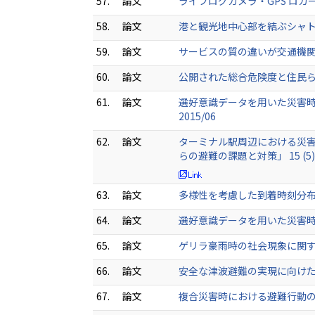
57.
論文
ライフログカメラ・GPS ロガーを
58.
論文
港と観光地中心部を結ぶシャトルバ
59.
論文
サービスの質の違いが交通機関選択
60.
論文
公開された総合危険度と住民らの
61.
論文
選好意識データを用いた災害時
2015/06
62.
論文
ターミナル駅周辺における災害
らの避難の課題と対策」 15 (5) (
63.
論文
多様性を考慮した到着時刻分布の推
64.
論文
選好意識データを用いた災害時の
65.
論文
ゲリラ豪雨時の社会現象に関する一
66.
論文
安全な津波避難の実現に向けた施
67.
論文
複合災害時における避難行動の分析