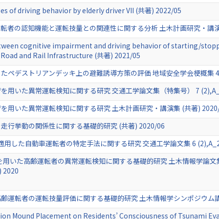
s of driving behavior by elderly driver VII (共著) 2022/05
者の認知機能と運転技量との関連性に関する分析 土木計画研究・講演集 (共
ween cognitive impairment and driving behavior of starting/stoppi
 Road and Rail Infrastructure (共著) 2021/05
デストリアンデッキ上の避難誘導方策の評価 地域安全学会梗概集 48,199-2
た異常運転検知に関する研究 交通工学論文集（特集号） 7 (2),A_19-A_
用いた異常運転検知に関する研究 土木計画研究・講演集 (共著) 2020/
挙動の関係性に関する基礎的研究 (共著) 2020/06
した自動車運転者の特定手法に関する研究 交通工学論文集 6 (2),A_235-A_
いた高齢運転者の異常運転検知に関する基礎的研究 土木情報学論文集F3（特集号）
 2020
運転者の運転技量評価に関する基礎的研究 土木情報学シンポジウム講演集 
uation Mound Placement on Residents’ Consciousness of Tsunami Evac