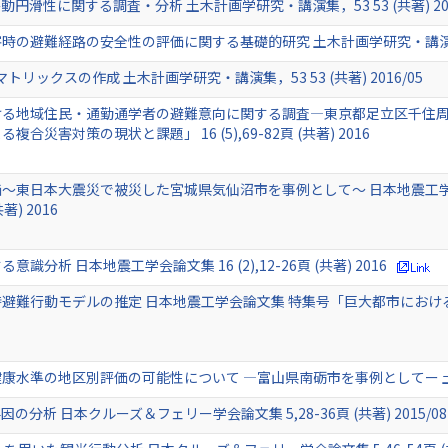
滑性に関する調査・分析 土木計画学研究・講演集，53 53 (共著) 201
避難経路の安全性の評価に関する基礎的研究 土木計画学研究・講演集，53 5
リックスの作成 土木計画学研究・講演集，53 53 (共著) 2016/05
る地域住民・通勤通学者の避難意向に関する調査―東京都足立区千住周
災害対策の現状と課題」 16 (5),69-82頁 (共著) 2016
～東日本大震災で被災した宮城県気仙沼市を事例として～ 日本地震工学
共著) 2016
析 日本地震工学会論文集 16 (2),12-26頁 (共著) 2016
避難行動モデルの推定 日本地震工学会論文集 特集号「巨大都市にお
水準の地区別評価の可能性について ―富山県南砺市を事例としてー 土木計画
析 日本クルーズ＆フェリー学会論文集 5,28-36頁 (共著) 2015/08