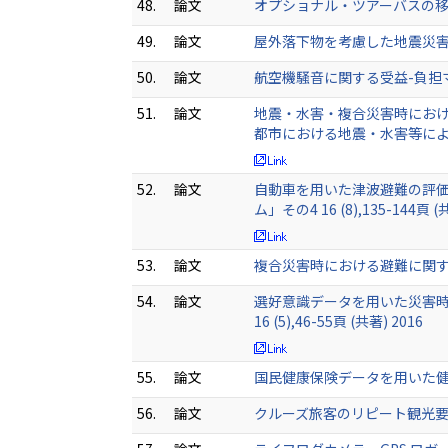
48.
論文
オプショナル・ツアーバスの移動円
49.
論文
屋外落下物を考慮した地震災害時の
50.
論文
航空機騒音に関する受益-負担マト
51.
論文
地震・水害・複合災害時におけ
都市における地震・水害等による複合
52.
論文
自動車を用いた津波避難の評価
ム」その4 16 (8),135-144頁 (
53.
論文
複合災害時における避難に関する意識分
54.
論文
選好意識データを用いた災害時
16 (5),46-55頁 (共著) 2016
55.
論文
国民健康保険データを用いた健康
56.
論文
クルーズ旅客のリピート観光要因の分