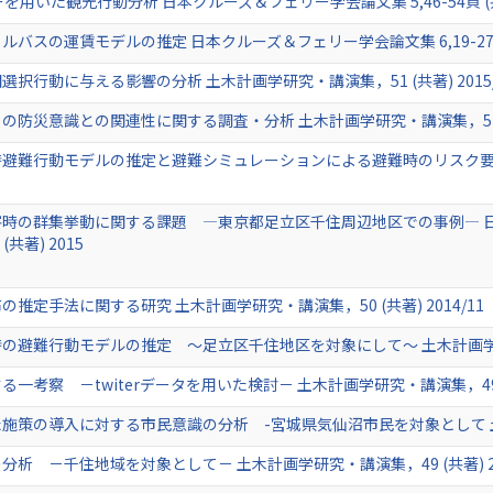
用いた観光行動分析 日本クルーズ＆フェリー学会論文集 5,46-54頁 (共著)
スの運賃モデルの推定 日本クルーズ＆フェリー学会論文集 6,19-27頁 (共
行動に与える影響の分析 土木計画学研究・講演集，51 (共著) 2015/
防災意識との関連性に関する調査・分析 土木計画学研究・講演集，51 (共著
避難行動モデルの推定と避難シミュレーションによる避難時のリスク要因の
時の群集挙動に関する課題 ―東京都足立区千住周辺地区での事例― 
共著) 2015
定手法に関する研究 土木計画学研究・講演集，50 (共著) 2014/11
避難行動モデルの推定 ～足立区千住地区を対象にして～ 土木計画学研究・講
考察 －twiterデータを用いた検討－ 土木計画学研究・講演集，49 (共著
策の導入に対する市民意識の分析 -宮城県気仙沼市民を対象として 土木計画
 －千住地域を対象として－ 土木計画学研究・講演集，49 (共著) 201