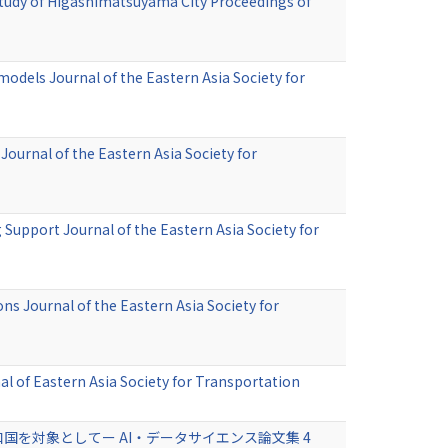
tudy of Higashimatsuyama City Proceedings of
models Journal of the Eastern Asia Society for
Journal of the Eastern Asia Society for
upport Journal of the Eastern Asia Society for
s Journal of the Eastern Asia Society for
al of Eastern Asia Society for Transportation
を対象としてー AI・データサイエンス論文集 4