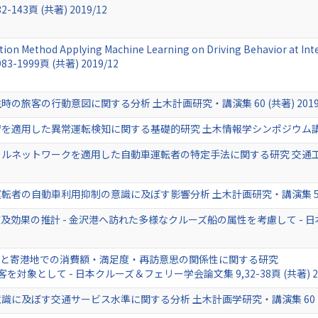
132-143頁 (共著) 2019/12
ation Method Applying Machine Learning on Driving Behavior at Inter
1983-1999頁 (共著) 2019/12
旅客の行動意図に関する分析 土木計画研究・講演集 60 (共著) 2019/
用した異常運転検知に関する基礎的研究 土木情報学シンポジウム講演集 44,22
ネットワークを適用した自動車運転者の特定手法に関する研究 交通工学研究
の自動車利用抑制の意識に及ぼす影響分析 土木計画研究・講演集 59 (共著
果の推計 - 金沢港へ訪れた多様なクルーズ船の属性を考慮して - 日本クル
ンと寄港地での消費額・満足度・再訪意思の関係性に関する研究
対象として - 日本クルーズ＆フェリー学会論文集 9,32-38頁 (共著) 20
に及ぼす交通サービス水準に関する分析 土木計画学研究・講演集 60 (共著