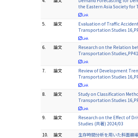
4.
論文
Demand Forecasting for Dem
the Eastern Asia Society for
5.
論文
Evaluation of Traffic Acciden
Transportation Studies 16,
6.
論文
Research on the Relation bet
Transportation Studies,PP4
7.
論文
Review of Development Trend
Transportation Studies 16,
8.
論文
Study on Classification Meth
Transportation Studies 16,
9.
論文
Research on the Effect of Dr
Studies (共著) 2024/03
10.
論文
生存時間分析を用いた斜面崩壊