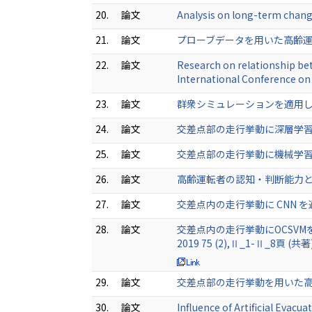
20.
論文
Analysis on long-term change
21.
論文
プローブデータを⽤いた⾼齢運転
22.
論文
Research on relationship bet
International Conference on
23.
論文
群衆シミュレーションを適用したペ
24.
論文
交差点部の走行挙動に深層学習を用い
25.
論文
交差点部の走行挙動に機械学習を
26.
論文
高齢運転者の認知・判断能力と走行
27.
論文
交差点内の走行挙動に CNN を適用
28.
論文
交差点内の走行挙動にOCSVMを用
2019 75 (2),Ⅱ_1-Ⅱ_8頁 (共著)
29.
論文
交差点部の走行挙動を用いた高齢
30.
論文
Influence of Artificial Evac