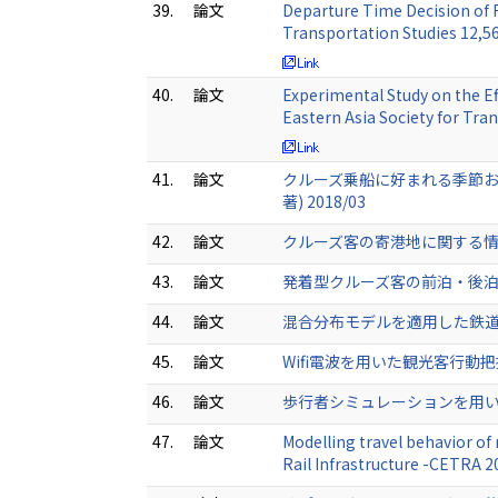
39.
論文
Departure Time Decision of R
Transportation Studies 12,
40.
論文
Experimental Study on the Eff
Eastern Asia Society for Tr
41.
論文
クルーズ乗船に好まれる季節およ
著) 2018/03
42.
論文
クルーズ客の寄港地に関する情報収
43.
論文
発着型クルーズ客の前泊・後泊特性
44.
論文
混合分布モデルを適用した鉄道通勤者
45.
論文
Wifi電波を用いた観光客行動把握
46.
論文
歩行者シミュレーションを用いた二段
47.
論文
Modelling travel behavior o
Rail Infrastructure -CETRA 