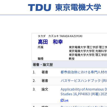
タカダ カズユキ
TAKADA KAZUYUKI
高田 和幸
所属
東京電機大学 理工学部 理工
東京電機大学大学院 先端科学
東京電機大学大学院 理工学研
職種
教授
著書・論文歴
1.
著書
都市自治体における専門人材の確
2.
著書
バスサービスハンドブック (共著) 
3.
論文
Applicability of Anomalous D
Studies 16,PP4063 (共著) 202