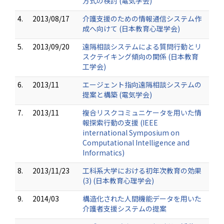
方式の検討 (電気学会)
4.
2013/08/17
介護支援のための情報通信システム作
成へ向けて (日本教育心理学会)
5.
2013/09/20
遠隔相談システムによる質問行動とリ
スクテイキング傾向の関係 (日本教育
工学会)
6.
2013/11
エージェント指向遠隔相談システムの
提案と構築 (電気学会)
7.
2013/11
複合リスクコミュニケータを用いた情
報探索行動の支援 (IEEE
international Symposium on
Computational Intelligence and
Informatics)
8.
2013/11/23
工科系大学における初年次教育の効果
(3) (日本教育心理学会)
9.
2014/03
構造化された人間機能データを用いた
介護者支援システムの提案