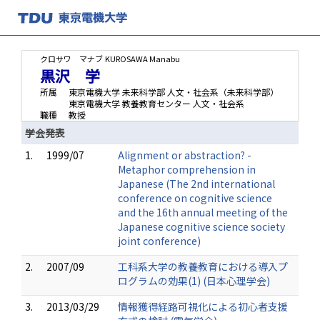
クロサワ マナブ
KUROSAWA Manabu
黒沢 学
所属
東京電機大学 未来科学部 人文・社会系（未来科学部）
東京電機大学 教養教育センター 人文・社会系
職種
教授
学会発表
1.
1999/07
Alignment or abstraction? -
Metaphor comprehension in
Japanese (The 2nd international
conference on cognitive science
and the 16th annual meeting of the
Japanese cognitive science society
joint conference)
2.
2007/09
工科系大学の教養教育における導入プ
ログラムの効果(1) (日本心理学会)
3.
2013/03/29
情報獲得経路可視化による初心者支援