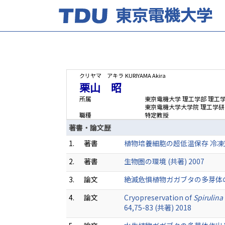
クリヤマ アキラ
KURIYAMA Akira
栗山 昭
所属
東京電機大学 理工学部 理工
東京電機大学大学院 理工学研
職種
特定教授
著書・論文歴
1.
著書
植物培養細胞の超低温保存 冷凍空調
2.
著書
生物圏の環境 (共著) 2007
3.
論文
絶滅危惧植物ガガブタの多芽体の超低
4.
論文
Cryopreservation of
Spirulina
64,75-83 (共著) 2018