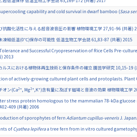
保存 低温生物工学会誌 63,169-172 (共著) 2017
supercooling capability and cold survival in dwarf bamboo (
Sasa se
化活性に与える超音波音圧の影響 植物環境工学 27,91-96 (共著) 20
温(0℃)保存の可能性 低温生物工学会誌 61,83-87 (共著) 2015
olerance and Successful Cryopreservation of Rice Cells Pre-cultur
) 2013
における植物体再生技術と保存条件の確立 園芸学研究 10,15-19 (共著
ion of actively-growing cultured plant cells and protoplasts. Plant
2+
2+
+
オン(Ca
, Mg
,K
)含有量に及ぼす磁場と音波の効果 植物環境工学 20,106
ter stress protein homologous to the mammalian 78-kDa glucose re
2,402-409 (共著) 2006
oduction of sporophytes of fern
Adiantum cupillus-veneris
J. Japan
ants of
Cyathea lepifera
a tree fern from in vitro cultured gametophy