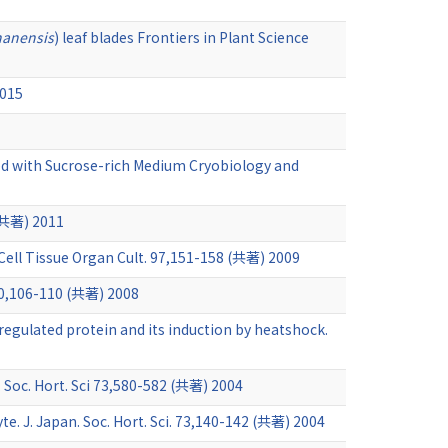
nanensis
) leaf blades Frontiers in Plant Science
15
ed with Sucrose-rich Medium Cryobiology and
) 2011
 Cell Tissue Organ Cult. 97,151-158 (共著) 2009
-110 (共著) 2008
gulated protein and its induction by heatshock.
. Soc. Hort. Sci 73,580-582 (共著) 2004
te. J. Japan. Soc. Hort. Sci. 73,140-142 (共著) 2004