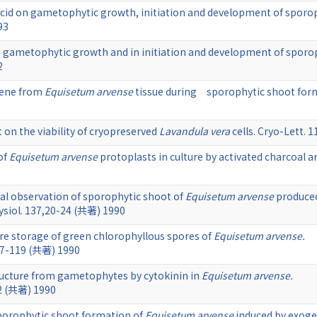
 acid on gametophytic growth, initiation and development of sporo
93
in gametophytic growth and in initiation and development of sporo
2
lene from
Equisetum arvense
tissue during sporophytic shoot forma
 on the viability of cryopreserved
Lavandula vera
cells. Cryo-Lett.
of
Equisetum arvense
protoplasts in culture by activated charcoal a
al observation of sporophytic shoot of
Equisetum arvense
produced
hysiol. 137,20-24 (共著) 1990
e storage of green chlorophyllous spores of
Equisetum arvense.
117-119 (共著) 1990
ructure from gametophytes by cytokinin in
Equisetum arvense.
2 (共著) 1990
sporophytic shoot formation of
Equisetum arvense
induced by exogen