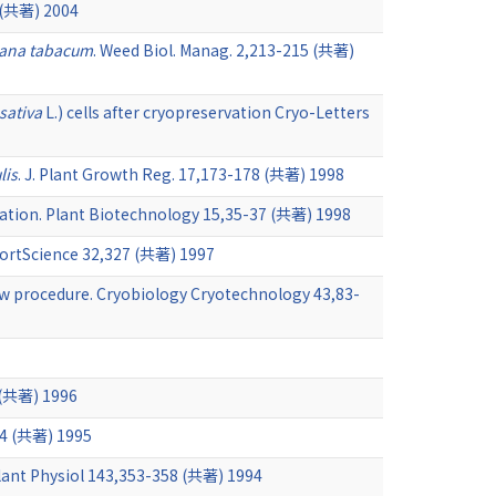
共著) 2004
iana tabacum
. Weed Biol. Manag. 2,213-215 (共著)
sativa
L.) cells after cryopreservation Cryo-Letters
lis
. J. Plant Growth Reg. 17,173-178 (共著) 1998
fication. Plant Biotechnology 15,35-37 (共著) 1998
HortScience 32,327 (共著) 1997
haw procedure. Cryobiology Cryotechnology 43,83-
5 (共著) 1996
284 (共著) 1995
lant Physiol 143,353-358 (共著) 1994