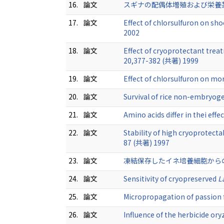
16.
論文
スギナの配偶体増殖および栄養茎形成に及ぼ
17.
論文
Effect of chlorsulfuron on s
2002
18.
論文
Effect of cryoprotectant trea
20,377-382 (共著) 1999
19.
論文
Effect of chlorsulfuron on mor
20.
論文
Survival of rice non-embryogen
21.
論文
Amino acids differ in thei eff
22.
論文
Stability of high cryoprotectab
87 (共著) 1997
23.
論文
凍結保存したイネ培養細胞からのプロ
24.
論文
Sensitivity of cryopreserved
L
25.
論文
Micropropagation of passion f
26.
論文
Influence of the herbicide or