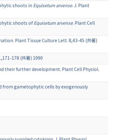
phytic shoots in
Equisetum arvense
. J. Plant
phytic shoots of
Equisetum arvense
. Plant Cell
tion. Plant Tissue Culture Lett. 8,43-45 (共著)
 11,171-178 (共著) 1990
nd their further development. Plant Cell Physiol.
 from gametophytic cells by exogenously
ously supplied cytokinin. J. Plant Physiol.