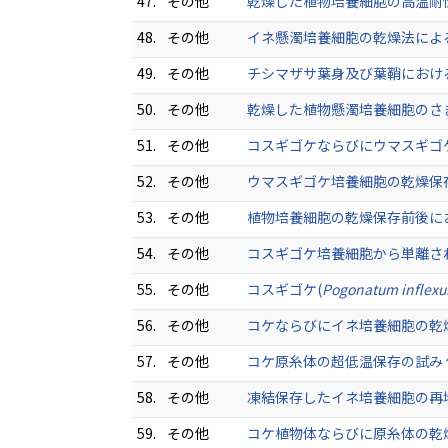
47.
その他
乾燥した植物培養細胞の高温耐性 低温
48.
その他
イネ懸濁培養細胞の乾燥法による保存 
49.
その他
チシマザサ葉身及び葉鞘における凍結
50.
その他
乾燥した植物懸濁培養細胞のさまざま
51.
その他
コスギゴケならびにウマスギゴケ培養
52.
その他
ウマスギゴケ培養細胞の乾燥保存に
53.
その他
植物培養細胞の乾燥保存前後における
54.
その他
コスギゴケ培養細胞から単離されたプ
55.
その他
コスギゴケ(
Pogonatum inflex
56.
その他
コケならびにイネ培養細胞の乾燥法に 
57.
その他
コケ原糸体の超低温保存の試み 低温生
58.
その他
凍結保存したイネ培養細胞の再培養初
59.
その他
コケ植物体ならびに原糸体の乾燥耐性