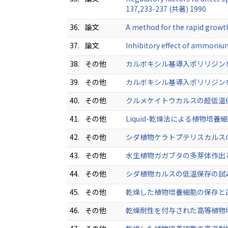
137,233-237 (共著) 1990
36.
論文
A method for the rapid growt
37.
論文
Inhibitory effect of ammonium
38.
その他
カルボキシル基導入ポリリジンを用
39.
その他
カルボキシル基導入ポリリジンを用
40.
その他
クルメケイトウカルスの超低温保存の
41.
その他
Liquid-乾燥法による植物培養細胞
42.
その他
シダ植物ケラトプテリスカルスの超低温
43.
その他
水生植物ガガブタの多芽体作出と超低温
44.
その他
シダ植物カルスの低温保存の試み 低温
45.
その他
乾燥した植物培養細胞の保存と運搬の可
46.
その他
乾燥耐性を付与された高等植物培養