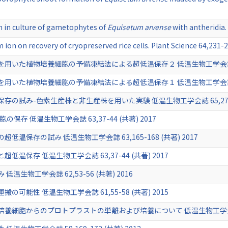
h in culture of gametophytes of
Equisetum arvense
with antheridia.
 ion on recovery of cryopreserved rice cells. Plant Science 64,231
いた植物培養細胞の予備凍結法による超低温保存２ 低温生物工学会誌 66,93
いた植物培養細胞の予備凍結法による超低温保存１ 低温生物工学会誌 65,81
試み-色素生産株と非生産株を用いた実験 低温生物工学会誌 65,27-30 
の保存 低温生物工学会誌 63,37-44 (共著) 2017
保存の試み 低温生物工学会誌 63,165-168 (共著) 2017
保存 低温生物工学会誌 63,37-44 (共著) 2017
生物工学会誌 62,53-56 (共著) 2016
能性 低温生物工学会誌 61,55-58 (共著) 2015
細胞からのプロトプラストの単離および培養について 低温生物工学会誌 59,1