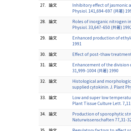
27.
論文
Inhibitory effect of jasmonic
Physiol. 141,694-697 (共著) 19
28.
論文
Roles of inorganic nitrogen 
Physiol. 33,647-650 (共著) 199
29.
論文
Enhanced production of ethy
1991
30.
論文
Effect of post-thaw treatment
31.
論文
Enhancement of the division 
31,999-1004 (共著) 1990
32.
論文
Histological and morphologic
supplied cytokinin. J. Plant P
33.
論文
Low and super low temperatur
Plant Tissue Culture Lett. 7,
34.
論文
Production of sporophytic st
Naturwissenschaften 77,31-3
35.
論文
Regulatory factors to affect 