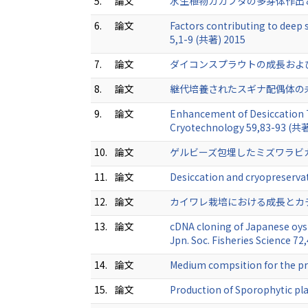
5.
論文
水生植物ガガブタの多芽体作出と超低温
6.
論文
Factors contributing to deep 
5,1-9 (共著) 2015
7.
論文
ダイコンスプラウトの成長および抗酸
8.
論文
継代培養されたスギナ配偶体の未凍結低
9.
論文
Enhancement of Desiccation T
Cryotechnology 59,83-93 (共著
10.
論文
ゲルビーズ包埋したミズワラビカルス
11.
論文
Desiccation and cryopreservat
12.
論文
カイワレ栽培における成長とカチ
13.
論文
cDNA cloning of Japanese oys
Jpn. Soc. Fisheries Science 7
14.
論文
Medium compsition for the pr
15.
論文
Production of Sporophytic pl