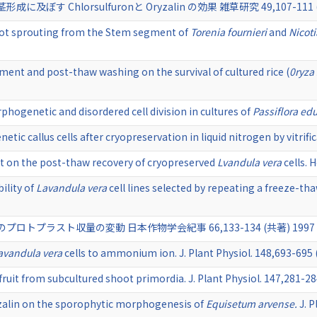
す Chlorsulfuronと Oryzalin の効果 雑草研究 49,107-111 (
hoot sprouting from the Stem segment of
Torenia fournieri
and
Nicot
tment and post-thaw washing on the survival of cultured rice (
0ryza 
phogenetic and disordered cell division in cultures of
Passiflora edu
etic callus cells after cryopreservation in liquid nitrogen by vitri
ect on the post-thaw recovery of cryopreserved
Lvandula vera
cells. 
ility of
Lavandula vera
cell lines selected by repeating a freeze-t
トプラスト収量の変動 日本作物学会紀事 66,133-134 (共著) 1997
avandula vera
cells to ammonium ion. J. Plant Physiol. 148,693-69
ruit from subcultured shoot primordia. J. Plant Physiol. 147,281-
yzalin on the sporophytic morphogenesis of
Equisetum arvense.
J. P