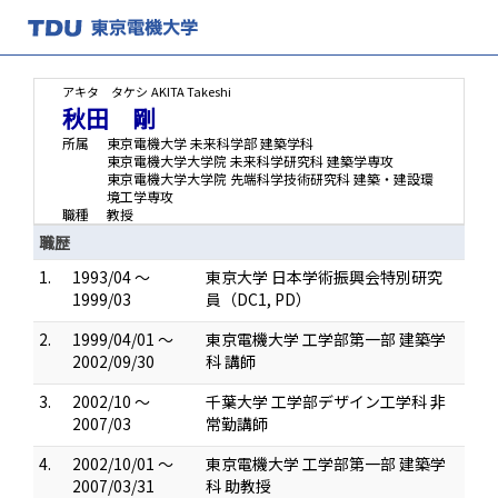
アキタ タケシ
AKITA Takeshi
秋田 剛
所属
東京電機大学 未来科学部 建築学科
東京電機大学大学院 未来科学研究科 建築学専攻
東京電機大学大学院 先端科学技術研究科 建築・建設環
境工学専攻
職種
教授
職歴
1.
1993/04 ～
東京大学 日本学術振興会特別研究
1999/03
員（DC1, PD）
2.
1999/04/01 ～
東京電機大学 工学部第一部 建築学
2002/09/30
科 講師
3.
2002/10 ～
千葉大学 工学部デザイン工学科 非
2007/03
常勤講師
4.
2002/10/01 ～
東京電機大学 工学部第一部 建築学
2007/03/31
科 助教授