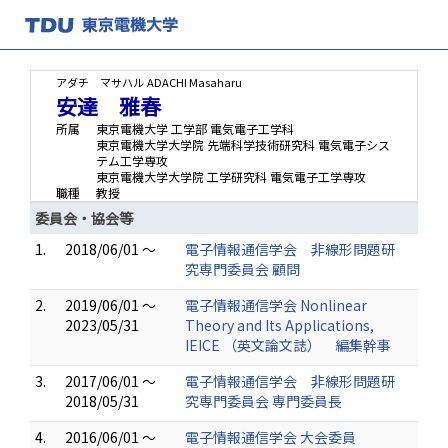
アダチ マサハル
ADACHI Masaharu
安達 雅春
所属
東京電機大学 工学部 電気電子工学科
東京電機大学大学院 先端科学技術研究科 電気電子シス
テム工学専攻
東京電機大学大学院 工学研究科 電気電子工学専攻
職種
教授
委員会・協会等
1.
2018/06/01 ～
電子情報通信学会 非線形問題研
究専門委員会 顧問
2.
2019/06/01 ～
電子情報通信学会 Nonlinear
2023/05/31
Theory and Its Applications,
IEICE （英文論文誌） 編集幹事
3.
2017/06/01 ～
電子情報通信学会 非線形問題研
2018/05/31
究専門委員会 専門委員長
4.
2016/06/01 ～
電子情報通信学会 大会委員