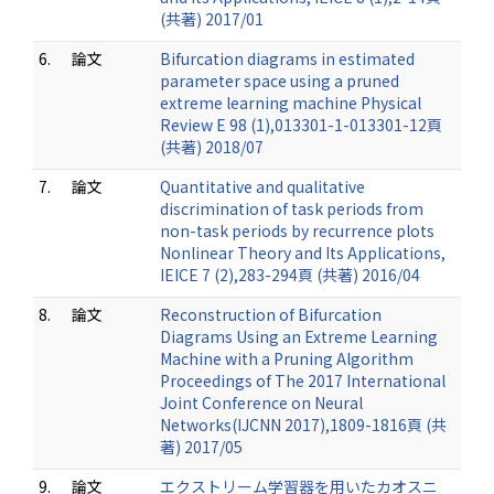
(共著) 2017/01
6.
論文
Bifurcation diagrams in estimated
parameter space using a pruned
extreme learning machine Physical
Review E 98 (1),013301-1-013301-12頁
(共著) 2018/07
7.
論文
Quantitative and qualitative
discrimination of task periods from
non-task periods by recurrence plots
Nonlinear Theory and Its Applications,
IEICE 7 (2),283-294頁 (共著) 2016/04
8.
論文
Reconstruction of Bifurcation
Diagrams Using an Extreme Learning
Machine with a Pruning Algorithm
Proceedings of The 2017 International
Joint Conference on Neural
Networks(IJCNN 2017),1809-1816頁 (共
著) 2017/05
9.
論文
エクストリーム学習器を用いたカオスニ