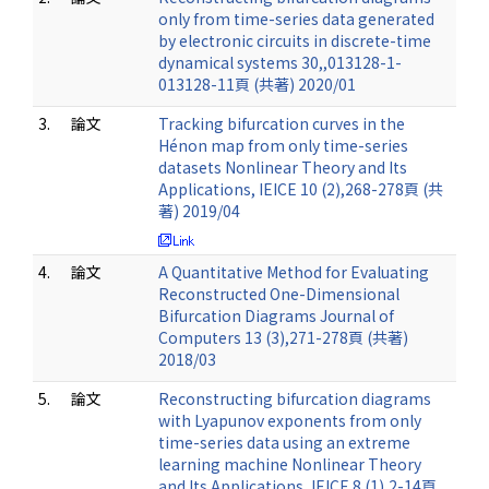
only from time-series data generated
by electronic circuits in discrete-time
dynamical systems 30,,013128-1-
013128-11頁 (共著) 2020/01
3.
論文
Tracking bifurcation curves in the
Hénon map from only time-series
datasets Nonlinear Theory and Its
Applications, IEICE 10 (2),268-278頁 (共
著) 2019/04
4.
論文
A Quantitative Method for Evaluating
Reconstructed One-Dimensional
Bifurcation Diagrams Journal of
Computers 13 (3),271-278頁 (共著)
2018/03
5.
論文
Reconstructing bifurcation diagrams
with Lyapunov exponents from only
time-series data using an extreme
learning machine Nonlinear Theory
and Its Applications, IEICE 8 (1),2-14頁