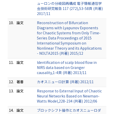
ューロンの分岐図再構成 電子情報通信学
会技術研究報告 117 (272),53-58頁 (共著)
2017/11
10.
論文
Reconstruction of Bifurcation
Diagrams with Lyapunov Exponents
for Chaotic Systems from Only Time-
Series Data Proceedings of 2015
International Symposium on
Nonlinear Theory and its Applications
- NOLTA2015 (共著) 2015/12
11.
論文
Identification of scalp blood flow in
NIRS data based on Granger
causality,1-4頁 (共著) 2013/11
12.
著書
カオスニューロ計算 (共著) 2012/11
13.
論文
Response to External Input of Chaotic
Neural Networks Based on Newman-
Watts Model,228-234 (共著) 2012/06
14.
論文
ブロックシフト操作とカオスニューロダ