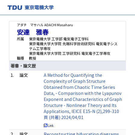
アダチ マサハル
ADACHI Masaharu
安達 雅春
所属
東京電機大学 工学部 電気電子工学科
東京電機大学大学院 先端科学技術研究科 電気電子シス
テム工学専攻
東京電機大学大学院 工学研究科 電気電子工学専攻
職種
教授
著書・論文歴
1.
論文
A Method for Quantifying the
Complexity of Graph Structure
Obtained from Chaotic Time Series
Data, - Comparison with the Lyapunov
Exponent and Characteristics of Graph
Structure - Nonlinear Theory and Its
Applications, IEICE E15-N (2),299-310
頁 (共著) 2024/04/01
2.
論文
Reconstructing bifurcation diagrams