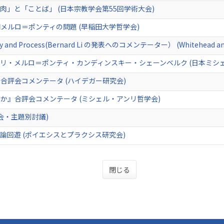
」と「ことば」 (日本宗教学会第55回学術大会)
メルロ＝ポンティの問題 (早稲田大学哲学会)
ivity and Process(Bernard Li の発表へのコメンテーター） (Whitehead and 
リ・メルロ＝ポンティ・カンディンスキー・シェーンベルク (日本ミシ
合評会コメンテータ (ハイデガー研究会)
か』合評会コメンテータ (ミシェル・アンリ哲学会)
会・主題別討議)
論回遊 (ポイエシスとプラクシス研究会)
閉じる