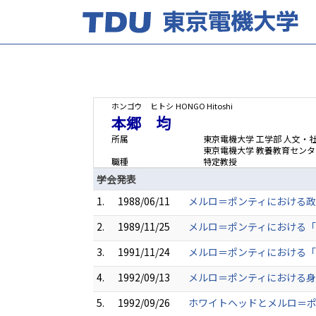
ホンゴウ ヒトシ
HONGO Hitoshi
本郷 均
所属
東京電機大学 工学部 人文・
東京電機大学 教養教育センタ
職種
特定教授
学会発表
1.
1988/06/11
メルロ＝ポンティにおける政治
2.
1989/11/25
メルロ＝ポンティにおける「
3.
1991/11/24
メルロ＝ポンティにおける「
4.
1992/09/13
メルロ＝ポンティにおける身体
5.
1992/09/26
ホワイトヘッドとメルロ＝ポ