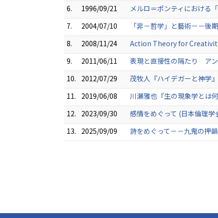
6.
1996/09/21
メルロ＝ポンティにおける「肉
7.
2004/07/10
「非－哲学」と藝術－－後期
8.
2008/11/24
Action Theory for Creat
9.
2011/06/11
表現と直接性の隔たり アン
10.
2012/07/29
茂牧人『ハイデガーと神学』
11.
2019/06/08
川瀬雅也『生の現象学とは何
12.
2023/09/30
感情をめぐって (日本倫理学
13.
2025/09/09
詩をめぐって－－九鬼の押韻