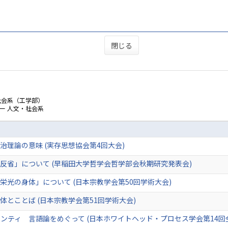
閉じる
社会系（工学部）
ー 人文・社会系
理論の意味 (実存思想協会第4回大会)
反省」について (早稲田大学哲学会哲学部会秋期研究発表会)
栄光の身体」について (日本宗教学会第50回学術大会)
とことば (日本宗教学会第51回学術大会)
ンティ 言語論をめぐって (日本ホワイトヘッド・プロセス学会第14回