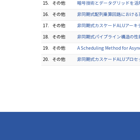
15.
その他
暗号技術とデータグリッドを活用し
16.
その他
非同期式配列乗算回路における高速化
17.
その他
非同期式カスケードALUアーキテクチ
18.
その他
非同期式パイプライン構造の性能評価 
19.
その他
A Scheduling Method for Asy
20.
その他
非同期式カスケードALUプロセッサの