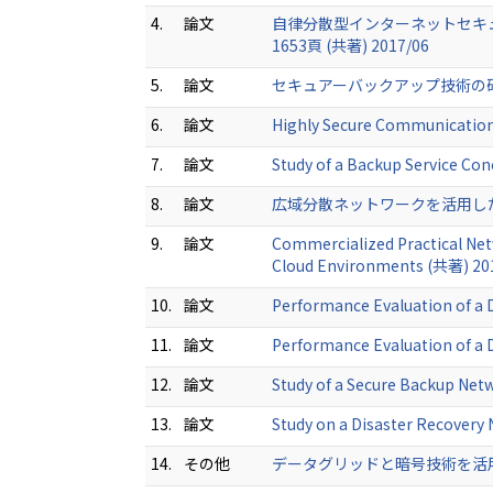
4.
論文
自律分散型インターネットセキュリ
1653頁 (共著) 2017/06
5.
論文
セキュアーバックアップ技術の研究実用
6.
論文
Highly Secure Communication 
7.
論文
Study of a Backup Service Co
8.
論文
広域分散ネットワークを活用したディ
9.
論文
Commercialized Practical Net
Cloud Environments (共著) 20
10.
論文
Performance Evaluation of a 
11.
論文
Performance Evaluation of a 
12.
論文
Study of a Secure Backup Net
13.
論文
Study on a Disaster Recovery
14.
その他
データグリッドと暗号技術を活用し