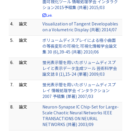
面可視化ツール 情報処理学会 インタラク
ション2015予稿集 (共著) 2015/03
4.
論文
Visualization of Tangent Developables
on a Volumetric Display (共著) 2014/07
5.
論文
ボリュームディスプレイによる極小曲面
の等長変形の可視化 可視化情報学会論文
集 30 (6),39-45 (共著) 2010/06
6.
論文
蛍光表示管を用いたボリュームディスプ
レイと表示データ生成ツール 芸術科学会
論文誌 8 (1),15-24 (単著) 2009/03
7.
論文
蛍光表示管を用いたボリュームディスプ
レイ 情報処理学会 インタラクション
2007 予稿集 (単著) 2007/03
8.
論文
Neuron-Synapse IC Chip-Set for Large-
Scale Chaotic Neural Networks IEEE
TRANSACTIONS ON NEURAL
NETWORKS (共著) 2003/09