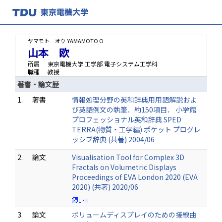
ヤマモト オウ
YAMAMOTO O
山本 欧
所属
東京電機大学 工学部 電子システム工学科
職種
教授
著書・論文歴
1.
著書
情報処理分野の英和辞典用用語解説およ
び英語例文の執筆．約150項目． 小学館
プロフェッショナル英和辞典 SPED
TERRA(物質・工学編) ポケット プログレ
ッシブ辞典 (共著) 2004/06
2.
論文
Visualisation Tool for Complex 3D
Fractals on Volumetric Displays
Proceedings of EVA London 2020 (EVA
2020) (共著) 2020/06
3.
論文
ボリュームディスプレイのための接線曲