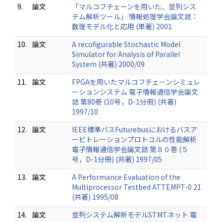
9.
論文
「マルコフチェーンを用いた、並列シス
テム解析ツール」 情報処理学会論文誌：
数理モデル化と応用 (単著) 2001
10.
論文
A recofigurable Stochastic Model
Simulator for Analysis of Parallel
System (共著) 2000/09
11.
論文
FPGAを用いたマルコフチェーンシミュレ
ーションシステム 電子情報通信学会論文
誌 第80巻 (10号，D-1分冊) (共著)
1997/10
12.
論文
IEEE標準バスFuturebusにおけるバスア
ービトレーションプロトコルの性能解析
電子情報通信学会論文誌 第８０巻 (５
号，D-1分冊) (共著) 1997/05
13.
論文
A Performance Evaluation of the
Multiprocessor Testbed ATTEMPT-0 21
(共著) 1995/08
14.
論文
並列システム解析モデルSTMTネット 電